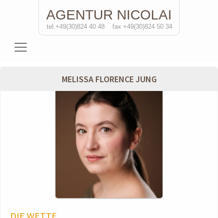
AGENTUR
NICOLAI
tel.+49(30)824 40 48
fax +49(30)824 50 34
Schauspielerinnen
MELISSA FLORENCE JUNG
Schauspieler
Regisseure
Soloprojekte
Kontakt
DIE WETTE
de
/eng