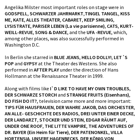
Angelika Milster most important roles on stage were in
GODSPELL
,
SCHWARZER JAHRMARKT
,
TINGEL TANGEL
,
KISS
ME, KATE
,
ALLES THEATER
,
CABARET
,
KEEP SMILING
,
LYSISTRATE
,
PARISER LEBEN (La vie parisienne)
,
CATS
,
KURT-
WEILL-REVUE
,
SONG & DANCE
, and the
UFA -REVUE
, which,
among other places, was also successfully performed in
Washington D.C.
In Berlin she starred in
BLUE JEANS
,
HELLO DOLLY!
,
LET´S
POP
and
GYPSY
at the Theater des Westens. She also
performed in
AFTER PLAY
under the direction of Hans
Hollmann at the Renaissance Theater in 1999.
Along with films like
I`D LIKE TO HAVE MY OWN TROUBLES
,
DER SCHWARZE STORCH
and
STRANGE FRUITS (Eisenhans)
,
DO FISH DO IT?
, television came more and more important:
TIPS FÜR HAUSFRAUEN
,
DER WAHRE JAKOB
,
DAS ORCHESTER
,
AN ALLE- GESCHICHTE DES RADIOS
,
DREI UNTER EINER DECKE
,
DER LANDARZT
,
STOCKER UND STEIN
,
EDGAR RÄUMT AUF
,
UNDER ONE ROOF
,
THE LITTE VAMPIRE
,
THE ADVENTURES OF
DR. BAYER (Ein Heim für Tiere)
,
DER PATENONKEL
,
VILLA
HORTENSIA
,
UNSERE HAGENBECKS
,
DER KÖNIG VON