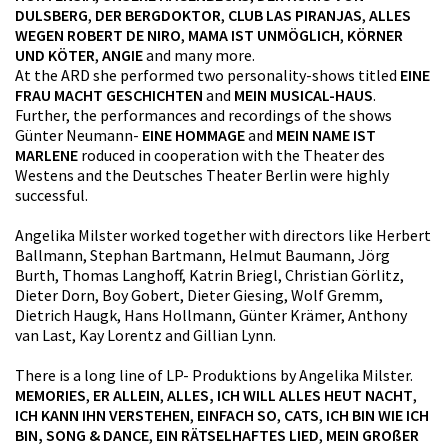
DULSBERG
,
DER BERGDOKTOR
,
CLUB LAS PIRANJAS
,
ALLES
WEGEN ROBERT DE NIRO
,
MAMA IST UNMÖGLICH
,
KÖRNER
UND KÖTER
,
ANGIE
and many more.
At the ARD she performed two personality-shows titled
EINE
FRAU MACHT GESCHICHTEN
and
MEIN MUSICAL-HAUS
.
Further, the performances and recordings of the shows
Günter Neumann-
EINE HOMMAGE
and
MEIN NAME IST
MARLENE
roduced in cooperation with the Theater des
Westens and the Deutsches Theater Berlin were highly
successful.
Angelika Milster worked together with directors like Herbert
Ballmann, Stephan Bartmann, Helmut Baumann, Jörg
Burth, Thomas Langhoff, Katrin Briegl, Christian Görlitz,
Dieter Dorn, Boy Gobert, Dieter Giesing, Wolf Gremm,
Dietrich Haugk, Hans Hollmann, Günter Krämer, Anthony
van Last, Kay Lorentz and Gillian Lynn.
There is a long line of LP- Produktions by Angelika Milster.
MEMORIES
,
ER ALLEIN
,
ALLES, ICH WILL ALLES HEUT NACHT
,
ICH KANN IHN VERSTEHEN
,
EINFACH SO
,
CATS
,
ICH BIN WIE ICH
BIN, SONG & DANCE
,
EIN RÄTSELHAFTES LIED
,
MEIN GROßER