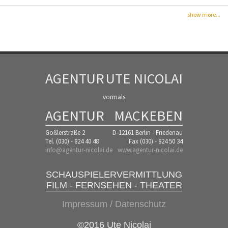
show more...
AGENTUR
UTE NICOLAI
vormals
AGENTUR
MACKEBEN
Goßlerstraße 2
D-12161 Berlin - Friedenau
Tel. (030) - 824 40 48
Fax (030) - 824 50 34
info@agentur-nicolai.de
www.agentur-nicolai.de
SCHAUSPIELERVERMITTLUNG
FILM - FERNSEHEN - THEATER
Impressum / Datenschutz
©2016 Ute Nicolai