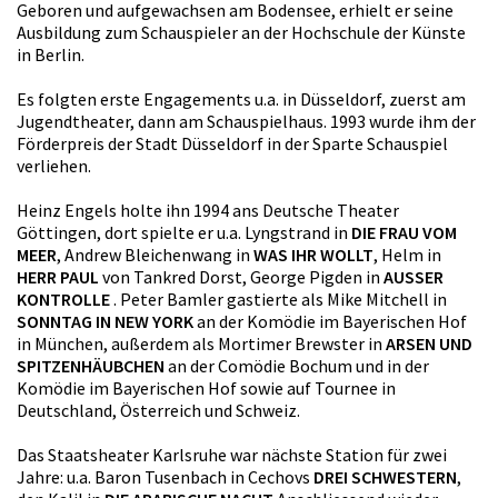
Geboren und aufgewachsen am Bodensee, erhielt er seine
Ausbildung zum Schauspieler an der Hochschule der Künste
in Berlin.
Es folgten erste Engagements u.a. in Düsseldorf, zuerst am
Jugendtheater, dann am Schauspielhaus. 1993 wurde ihm der
Förderpreis der Stadt Düsseldorf in der Sparte Schauspiel
verliehen.
Heinz Engels holte ihn 1994 ans Deutsche Theater
Göttingen, dort spielte er u.a. Lyngstrand in
DIE FRAU VOM
MEER
, Andrew Bleichenwang in
WAS IHR WOLLT
, Helm in
HERR PAUL
von Tankred Dorst, George Pigden in
AUSSER
KONTROLLE
. Peter Bamler gastierte als Mike Mitchell in
SONNTAG IN NEW YORK
an der Komödie im Bayerischen Hof
in München, außerdem als Mortimer Brewster in
ARSEN UND
SPITZENHÄUBCHEN
an der Comödie Bochum und in der
Komödie im Bayerischen Hof sowie auf Tournee in
Deutschland, Österreich und Schweiz.
Das Staatsheater Karlsruhe war nächste Station für zwei
Jahre: u.a. Baron Tusenbach in Cechovs
DREI SCHWESTERN
,