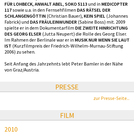
FÜR LOHBECK
,
ANWALT ABEL
,
SOKO 5113
und in
MEDICOPTER
117
sowie u.a. in den Fernsehfilmen
DAS RÄTSEL DER
SCHLANGENGÖTTIN
(Christian Bauer),
KEIN SPIEL
(Johannes
Fabrick) und
DAS FRÄULEINWUNDER
(Sabine Boss) mit. 2009
spielte er in dem Dokumentarfilm
DIE ZWEITE HINRICHTUNG
DES GEORG ELSER
(Jutta Neupert) die Rolle des Georg Elser.
Im Rahmen der Berlinale war er in
MUSIK NUR WENN SIE LAUT
IST
(Kurzfilmpreis der Friedrich-Wilhelm-Murnau-Stiftung
2006) zu sehen.
Seit Anfang des Jahrzehnts lebt Peter Bamler in der Nähe
von Graz/Austria.
PRESSE
zur Presse-Seite...
FILM
2010