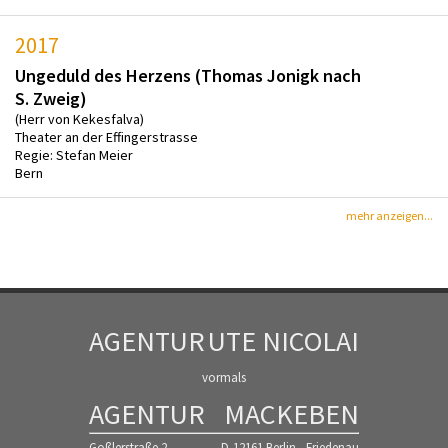
2017
Ungeduld des Herzens (Thomas Jonigk nach
S. Zweig)
(Herr von Kekesfalva)
Theater an der Effingerstrasse
Regie: Stefan Meier
Bern
mehr anzeigen...
AGENTUR
UTE NICOLAI
vormals
AGENTUR
MACKEBEN
Goßlerstraße 2
D-12161 Berlin - Friedenau