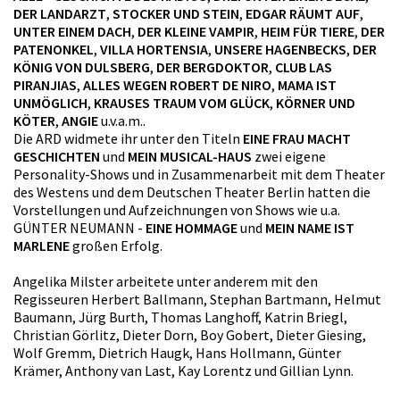
DER LANDARZT
,
STOCKER UND STEIN
,
EDGAR RÄUMT AUF
,
UNTER EINEM DACH
,
DER KLEINE VAMPIR
,
HEIM FÜR TIERE
,
DER
PATENONKEL
,
VILLA HORTENSIA
,
UNSERE HAGENBECKS
,
DER
KÖNIG VON DULSBERG
,
DER BERGDOKTOR
,
CLUB LAS
PIRANJIAS
,
ALLES WEGEN ROBERT DE NIRO
,
MAMA IST
UNMÖGLICH
,
KRAUSES TRAUM VOM GLÜCK
,
KÖRNER UND
KÖTER
,
ANGIE
u.v.a.m..
Die ARD widmete ihr unter den Titeln
EINE FRAU MACHT
GESCHICHTEN
und
MEIN MUSICAL-HAUS
zwei eigene
Personality-Shows und in Zusammenarbeit mit dem Theater
des Westens und dem Deutschen Theater Berlin hatten die
Vorstellungen und Aufzeichnungen von Shows wie u.a.
GÜNTER NEUMANN -
EINE HOMMAGE
und
MEIN NAME IST
MARLENE
großen Erfolg.
Angelika Milster arbeitete unter anderem mit den
Regisseuren Herbert Ballmann, Stephan Bartmann, Helmut
Baumann, Jürg Burth, Thomas Langhoff, Katrin Briegl,
Christian Görlitz, Dieter Dorn, Boy Gobert, Dieter Giesing,
Wolf Gremm, Dietrich Haugk, Hans Hollmann, Günter
Krämer, Anthony van Last, Kay Lorentz und Gillian Lynn.