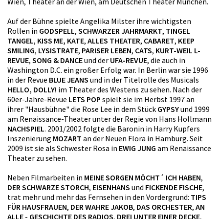
Wien, Theater an der Wien, am Deutschen Theater München.
Auf der Bühne spielte Angelika Milster ihre wichtigsten
Rollen in
GODSPELL
,
SCHWARZER JAHRMARKT
,
TINGEL
TANGEL
,
KISS ME, KATE
,
ALLES THEATER
,
CABARET
,
KEEP
SMILING
,
LYSISTRATE
,
PARISER LEBEN
,
CATS
,
KURT-WEIL L-
REVUE
,
SONG & DANCE
und der
UFA-REVUE
, die auch in
Washington D.C. ein großer Erfolg war. In Berlin war sie 1996
in der Revue
BLUE JEANS
und in der Titelrolle des Musicals
HELLO, DOLLY!
im Theater des Westens zu sehen. Nach der
60er-Jahre-Revue
LETS POP
spielt sie im Herbst 1997 an
ihrer "Hausbühne" die Rose Lee in dem Stück
GYPSY
und 1999
am Renaissance-Theater unter der Regie von Hans Hollmann
NACHSPIEL
. 2001/2002 folgte die Baronin in Harry Kupfers
Inszenierung
MOZART
an der Neuen Flora in Hamburg. Seit
2009 ist sie als Schwester Rosa in
EWIG JUNG
am Renaissance
Theater zu sehen.
Neben Filmarbeiten in
MEINE SORGEN MÖCHT´ ICH HABEN
,
DER SCHWARZE STORCH
,
EISENHANS
und
FICKENDE FISCHE
,
trat mehr und mehr das Fernsehen in den Vordergrund:
TIPS
FÜR HAUSFRAUEN
,
DER WAHRE JAKOB
,
DAS ORCHESTER
,
AN
ALLE - GESCHICHTE DES RADIOS
,
DREI UNTER EINER DECKE
,