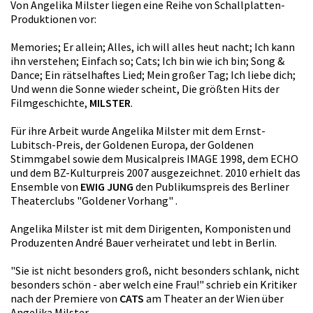
Von Angelika Milster liegen eine Reihe von Schallplatten-
Produktionen vor:
Memories; Er allein; Alles, ich will alles heut nacht; Ich kann
ihn verstehen; Einfach so; Cats; Ich bin wie ich bin; Song &
Dance; Ein rätselhaftes Lied; Mein großer Tag; Ich liebe dich;
Und wenn die Sonne wieder scheint, Die größten Hits der
Filmgeschichte,
MILSTER
.
Für ihre Arbeit wurde Angelika Milster mit dem Ernst-
Lubitsch-Preis, der Goldenen Europa, der Goldenen
Stimmgabel sowie dem Musicalpreis IMAGE 1998, dem ECHO
und dem BZ-Kulturpreis 2007 ausgezeichnet. 2010 erhielt das
Ensemble von
EWIG JUNG
den Publikumspreis des Berliner
Theaterclubs "Goldener Vorhang" .
Angelika Milster ist mit dem Dirigenten, Komponisten und
Produzenten André Bauer verheiratet und lebt in Berlin.
"Sie ist nicht besonders groß, nicht besonders schlank, nicht
besonders schön - aber welch eine Frau!" schrieb ein Kritiker
nach der Premiere von
CATS
am Theater an der Wien über
Angelika Milster.