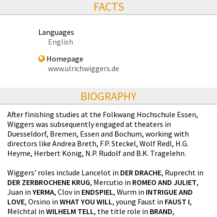
FACTS
Languages
English
Homepage
www.ulrichwiggers.de
BIOGRAPHY
After finishing studies at the Folkwang Hochschule Essen,
Wiggers was subsequently engaged at theaters in
Duesseldorf, Bremen, Essen and Bochum, working with
directors like Andrea Breth, F.P. Steckel, Wolf Redl, H.G.
Heyme, Herbert König, N.P. Rudolf and B.K. Tragelehn.
Wiggers' roles include Lancelot in
DER DRACHE
, Ruprecht in
DER ZERBROCHENE KRUG
, Mercutio in
ROMEO AND JULIET
,
Juan in
YERMA
, Clov in
ENDSPIEL
, Wurm in
INTRIGUE AND
LOVE
, Orsino in
WHAT YOU WILL
, young Faust in
FAUST I
,
Melchtal in
WILHELM TELL
, the title role in
BRAND
,