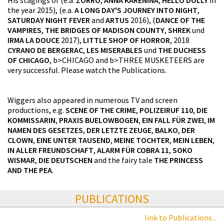
the year 2015), (e.a.
A LONG DAY'S JOURNEY INTO NIGHT
,
SATURDAY NIGHT FEVER
and
ARTUS
2016), (
DANCE OF THE
VAMPIRES
,
THE BRIDGES OF MADISON COUNTY
,
SHREK
und
IRMA LA DOUCE
2017),
LITTLE SHOP OF HORROR
, 2018
CYRANO DE BERGERAC
,
LES MISERABLES
und
THE DUCHESS
OF CHICAGO
, b>CHICAGO and b>THREE MUSKETEERS are
very successful. Please watch the Publications.
Wiggers also appeared in numerous TV and screen
productions, e.g.
SCENE OF THE CRIME
,
POLIZEIRUF 110
,
DIE
KOMMISSARIN
,
PRAXIS BUELOWBOGEN
,
EIN FALL FÜR ZWEI
,
IM
NAMEN DES GESETZES
,
DER LETZTE ZEUGE
,
BALKO
,
DER
CLOWN
,
EINE UNTER TAUSEND
,
MEINE TOCHTER
,
MEIN LEBEN
,
IN ALLER FREUNDSCHAFT
,
ALARM FÜR COBRA 11
,
SOKO
WISMAR
,
DIE DEUTSCHEN
and the fairy tale
THE PRINCESS
AND THE PEA
.
PUBLICATIONS
link to Publications...