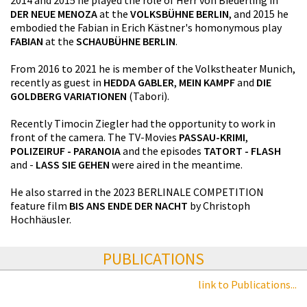
2014 and 2015 he played the role of Herr von Biederling in
DER NEUE MENOZA
at the
VOLKSBÜHNE BERLIN
, and 2015 he
embodied the Fabian in Erich Kästner's homonymous play
FABIAN
at the
SCHAUBÜHNE BERLIN
.
From 2016 to 2021 he is member of the Volkstheater Munich,
recently as guest in
HEDDA GABLER
,
MEIN KAMPF
and
DIE
GOLDBERG VARIATIONEN
(Tabori).
Recently Timocin Ziegler had the opportunity to work in
front of the camera. The TV-Movies
PASSAU-KRIMI
,
POLIZEIRUF - PARANOIA
and the episodes
TATORT - FLASH
and -
LASS SIE GEHEN
were aired in the meantime.
He also starred in the 2023 BERLINALE COMPETITION
feature film
BIS ANS ENDE DER NACHT
by Christoph
Hochhäusler.
PUBLICATIONS
link to Publications...