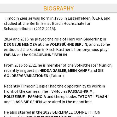
BIOGRAPHY
Timocin Ziegler was born in 1986 in Eggenfelden (GER), and
studied at the Berlin Ernst Busch Hochschule für
Schauspielkunst (2012-2015).
2014 and 2015 he played the role of Herr von Biederling in
DER NEUE MENOZA
at the
VOLKSBÜHNE BERLIN
, and 2015 he
embodied the Fabian in Erich Kästner's homonymous play
FABIAN
at the
SCHAUBÜHNE BERLIN
.
From 2016 to 2021 he is member of the Volkstheater Munich,
recently as guest in
HEDDA GABLER
,
MEIN KAMPF
and
DIE
GOLDBERG VARIATIONEN
(Tabori).
Recently Timocin Ziegler had the opportunity to work in
front of the camera. The TV-Movies
PASSAU-KRIMI
,
POLIZEIRUF - PARANOIA
and the episodes
TATORT - FLASH
and -
LASS SIE GEHEN
were aired in the meantime.
He also starred in the 2023 BERLINALE COMPETITION