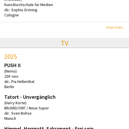
Kunsthochschule für Medien
dir.: Sophia Gröning
Cologne
show more...
TV
2025
PUSH II
(Nemo)
ZDF neo
dir.: Pia Hellenthal
Berlin
Tatort - Unvergänglich
(Harry Korte)
BR/ARD/ORF / Neue Super
dir.: Sven Bohse
Munich
Himmel, Herrgott. Sakrament - Frei sein