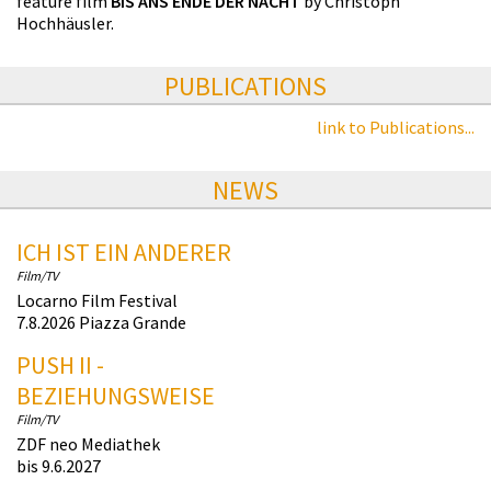
feature film
BIS ANS ENDE DER NACHT
by Christoph
Hochhäusler.
PUBLICATIONS
link to Publications...
NEWS
ICH IST EIN ANDERER
Film/TV
Locarno Film Festival
7.8.2026 Piazza Grande
PUSH II -
BEZIEHUNGSWEISE
Film/TV
ZDF neo Mediathek
bis 9.6.2027