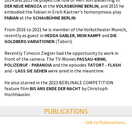
2014 and 2015 he played the role of Herr von Biederling in
DER NEUE MENOZA
at the
VOLKSBÜHNE BERLIN
, and 2015 he
embodied the Fabian in Erich Kästner's homonymous play
FABIAN
at the
SCHAUBÜHNE BERLIN
.
From 2016 to 2021 he is member of the Volkstheater Munich,
recently as guest in
HEDDA GABLER
,
MEIN KAMPF
and
DIE
GOLDBERG VARIATIONEN
(Tabori).
Recently Timocin Ziegler had the opportunity to work in
front of the camera. The TV-Movies
PASSAU-KRIMI
,
POLIZEIRUF - PARANOIA
and the episodes
TATORT - FLASH
and -
LASS SIE GEHEN
were aired in the meantime.
He also starred in the 2023 BERLINALE COMPETITION
feature film
BIS ANS ENDE DER NACHT
by Christoph
Hochhäusler.
PUBLICATIONS
link to Publications...