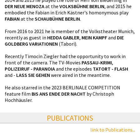
2014 and 2015 he played the role of Herr von Biederling in
DER NEUE MENOZA
at the
VOLKSBÜHNE BERLIN
, and 2015 he
embodied the Fabian in Erich Kästner's homonymous play
FABIAN
at the
SCHAUBÜHNE BERLIN
.
From 2016 to 2021 he is member of the Volkstheater Munich,
recently as guest in
HEDDA GABLER
,
MEIN KAMPF
and
DIE
GOLDBERG VARIATIONEN
(Tabori).
Recently Timocin Ziegler had the opportunity to work in
front of the camera. The TV-Movies
PASSAU-KRIMI
,
POLIZEIRUF - PARANOIA
and the episodes
TATORT - FLASH
and -
LASS SIE GEHEN
were aired in the meantime.
He also starred in the 2023 BERLINALE COMPETITION
feature film
BIS ANS ENDE DER NACHT
by Christoph
Hochhäusler.
PUBLICATIONS
link to Publications...