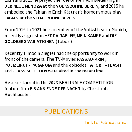
2014 and 2015 he played the role of Herr von Biederling in
DER NEUE MENOZA
at the
VOLKSBÜHNE BERLIN
, and 2015 he
embodied the Fabian in Erich Kästner's homonymous play
FABIAN
at the
SCHAUBÜHNE BERLIN
.
From 2016 to 2021 he is member of the Volkstheater Munich,
recently as guest in
HEDDA GABLER
,
MEIN KAMPF
and
DIE
GOLDBERG VARIATIONEN
(Tabori).
Recently Timocin Ziegler had the opportunity to work in
front of the camera. The TV-Movies
PASSAU-KRIMI
,
POLIZEIRUF - PARANOIA
and the episodes
TATORT - FLASH
and -
LASS SIE GEHEN
were aired in the meantime.
He also starred in the 2023 BERLINALE COMPETITION
feature film
BIS ANS ENDE DER NACHT
by Christoph
Hochhäusler.
PUBLICATIONS
link to Publications...