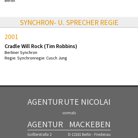
Berlin
SYNCHRON- U. SPRECHER REGIE
2001
Cradle Will Rock (Tim Robbins)
Berliner Synchron
Regie: Synchronregie: Cusch Jung
AGENTUR
UTE NICOLAI
vormals
AGENTUR
MACKEBEN
Goßlerstraße 2
D-12161 Berlin - Friedenau