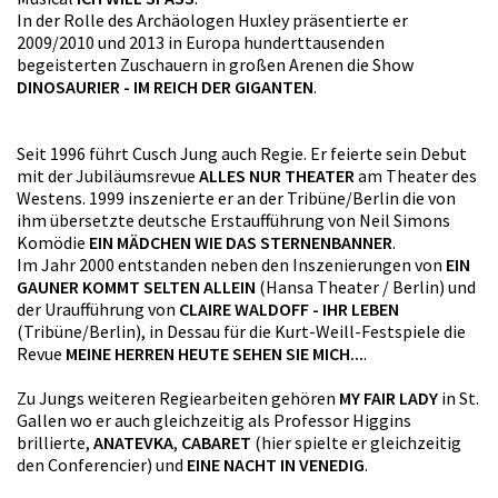
In der Rolle des Archäologen Huxley präsentierte er
2009/2010 und 2013 in Europa hunderttausenden
begeisterten Zuschauern in großen Arenen die Show
DINOSAURIER - IM REICH DER GIGANTEN
.
Seit 1996 führt Cusch Jung auch Regie. Er feierte sein Debut
mit der Jubiläumsrevue
ALLES NUR THEATER
am Theater des
Westens. 1999 inszenierte er an der Tribüne/Berlin die von
ihm übersetzte deutsche Erstaufführung von Neil Simons
Komödie
EIN MÄDCHEN WIE DAS STERNENBANNER
.
Im Jahr 2000 entstanden neben den Inszenierungen von
EIN
GAUNER KOMMT SELTEN ALLEIN
(Hansa Theater / Berlin) und
der Uraufführung von
CLAIRE WALDOFF - IHR LEBEN
(Tribüne/Berlin), in Dessau für die Kurt-Weill-Festspiele die
Revue
MEINE HERREN HEUTE SEHEN SIE MICH...
.
Zu Jungs weiteren Regiearbeiten gehören
MY FAIR LADY
in St.
Gallen wo er auch gleichzeitig als Professor Higgins
brillierte,
ANATEVKA
,
CABARET
(hier spielte er gleichzeitig
den Conferencier) und
EINE NACHT IN VENEDIG
.