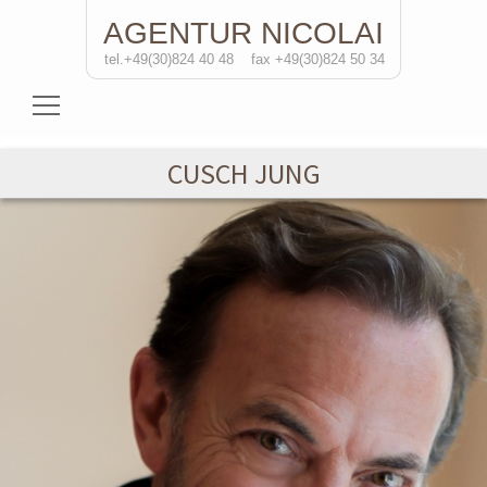
AGENTUR
NICOLAI
tel.+49(30)824 40 48
fax +49(30)824 50 34
Schauspielerinnen
CUSCH JUNG
Schauspieler
Regisseure
Soloprojekte
Kontakt
de
/eng