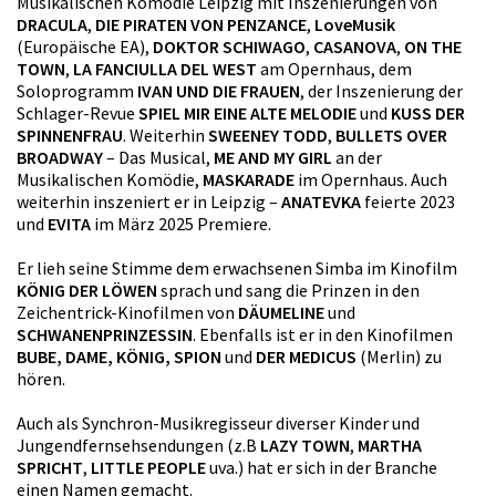
Musikalischen Komödie Leipzig mit Inszenierungen von
DRACULA
,
DIE PIRATEN VON PENZANCE
,
LoveMusik
(Europäische EA),
DOKTOR SCHIWAGO
,
CASANOVA
,
ON THE
TOWN
,
LA FANCIULLA DEL WEST
am Opernhaus, dem
Soloprogramm
IVAN UND DIE FRAUEN
, der Inszenierung der
Schlager-Revue
SPIEL MIR EINE ALTE MELODIE
und
KUSS DER
SPINNENFRAU
. Weiterhin
SWEENEY TODD
,
BULLETS OVER
BROADWAY
– Das Musical,
ME AND MY GIRL
an der
Musikalischen Komödie,
MASKARADE
im Opernhaus. Auch
weiterhin inszeniert er in Leipzig –
ANATEVKA
feierte 2023
und
EVITA
im März 2025 Premiere.
Er lieh seine Stimme dem erwachsenen Simba im Kinofilm
KÖNIG DER LÖWEN
sprach und sang die Prinzen in den
Zeichentrick-Kinofilmen von
DÄUMELINE
und
SCHWANENPRINZESSIN
. Ebenfalls ist er in den Kinofilmen
BUBE, DAME, KÖNIG, SPION
und
DER MEDICUS
(Merlin) zu
hören.
Auch als Synchron-Musikregisseur diverser Kinder und
Jungendfernsehsendungen (z.B
LAZY TOWN
,
MARTHA
SPRICHT
,
LITTLE PEOPLE
uva.) hat er sich in der Branche
einen Namen gemacht.