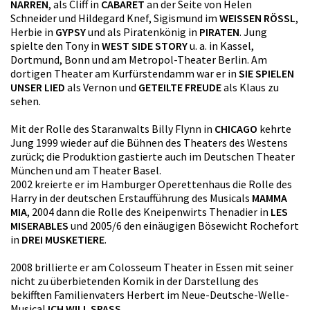
NARREN
, als Cliff in
CABARET
an der Seite von Helen
Schneider und Hildegard Knef, Sigismund im
WEISSEN RÖSSL
,
Herbie in
GYPSY
und als Piratenkönig in
PIRATEN
. Jung
spielte den Tony in
WEST SIDE STORY
u. a. in Kassel,
Dortmund, Bonn und am Metropol-Theater Berlin. Am
dortigen Theater am Kurfürstendamm war er in
SIE SPIELEN
UNSER LIED
als Vernon und
GETEILTE FREUDE
als Klaus zu
sehen.
Mit der Rolle des Staranwalts Billy Flynn in
CHICAGO
kehrte
Jung 1999 wieder auf die Bühnen des Theaters des Westens
zurück; die Produktion gastierte auch im Deutschen Theater
München und am Theater Basel.
2002 kreierte er im Hamburger Operettenhaus die Rolle des
Harry in der deutschen Erstaufführung des Musicals
MAMMA
MIA
, 2004 dann die Rolle des Kneipenwirts Thenadier in
LES
MISERABLES
und 2005/6 den einäugigen Bösewicht Rochefort
in
DREI MUSKETIERE
.
2008 brillierte er am Colosseum Theater in Essen mit seiner
nicht zu überbietenden Komik in der Darstellung des
bekifften Familienvaters Herbert im Neue-Deutsche-Welle-
Musical
ICH WILL SPASS
.