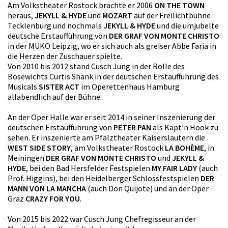
Am Volkstheater Rostock brachte er 2006
ON THE TOWN
heraus,
JEKYLL & HYDE
und
MOZART
auf der Freilichtbühne
Tecklenburg und nochmals
JEKYLL & HYDE
und die umjubelte
deutsche Erstaufführung von
DER GRAF VON MONTE CHRISTO
in der MUKO Leipzig, wo er sich auch als greiser Abbe Faria in
die Herzen der Zuschauer spielte.
Von 2010 bis 2012 stand Cusch Jung in der Rolle des
Bösewichts Curtis Shank in der deutschen Erstaufführung des
Musicals
SISTER ACT
im Operettenhaus Hamburg
allabendlich auf der Bühne.
An der Oper Halle war er seit 2014 in seiner Inszenierung der
deutschen Erstaufführung von
PETER PAN
als Käpt’n Hook zu
sehen. Er inszenierte am Pfalztheater Kaiserslautern die
WEST SIDE STORY
, am Volkstheater Rostock
LA BOHÈME
, in
Meiningen
DER GRAF VON MONTE CHRISTO
und
JEKYLL &
HYDE
, bei den Bad Hersfelder Festspielen
MY FAIR LADY
(auch
Prof. Higgins), bei den Heidelberger Schlossfestspielen
DER
MANN VON LA MANCHA
(auch Don Quijote) und an der Oper
Graz
CRAZY FOR YOU
.
Von 2015 bis 2022 war Cusch Jung Chefregisseur an der