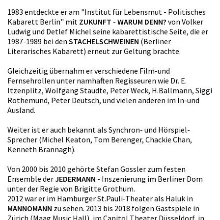
1983 entdeckte er am "Institut für Lebensmut - Politisches
Kabarett Berlin" mit
ZUKUNFT - WARUM DENN?
von Volker
Ludwig und Detlef Michel seine kabarettistische Seite, die er
1987-1989 bei den
STACHELSCHWEINEN
(Berliner
Literarisches Kabarett) erneut zur Geltung brachte.
Gleichzeitig übernahm er verschiedene Film-und
Fernsehrollen unter namhaften Regisseuren wie Dr. E.
Itzenplitz, Wolfgang Staudte, Peter Weck, H.Ballmann, Siggi
Rothemund, Peter Deutsch, und vielen anderen im In-und
Ausland.
Weiter ist er auch bekannt als Synchron- und Hörspiel-
Sprecher (Michel Keaton, Tom Berenger, Chackie Chan,
Kenneth Brannagh).
Von 2000 bis 2010 gehörte Stefan Gossler zum festen
Ensemble der
JEDERMANN
- Inszenierung im Berliner Dom
unter der Regie von Brigitte Grothum.
2012 war er im Hamburger St.Pauli-Theater als Haluk in
MANNOMANN
zu sehen. 2013 bis 2018 folgen Gastspiele in
Zürich (Maag Music Hall), im Capitol Theater Düsseldorf, in