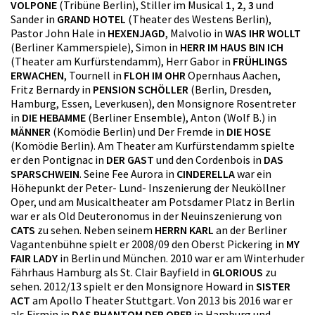
VOLPONE
(Tribüne Berlin), Stiller im Musical
1, 2, 3
und
Sander in
GRAND HOTEL
(Theater des Westens Berlin),
Pastor John Hale in
HEXENJAGD
, Malvolio in
WAS IHR WOLLT
(Berliner Kammerspiele), Simon in
HERR IM HAUS BIN ICH
(Theater am Kurfürstendamm), Herr Gabor in
FRÜHLINGS
ERWACHEN
, Tournell in
FLOH IM OHR
Opernhaus Aachen,
Fritz Bernardy in
PENSION SCHÖLLER
(Berlin, Dresden,
Hamburg, Essen, Leverkusen), den Monsignore Rosentreter
in
DIE HEBAMME
(Berliner Ensemble), Anton (Wolf B.) in
MÄNNER
(Komödie Berlin) und Der Fremde in
DIE HOSE
(Komödie Berlin). Am Theater am Kurfürstendamm spielte
er den Pontignac in
DER GAST
und den Cordenbois in
DAS
SPARSCHWEIN
. Seine Fee Aurora in
CINDERELLA
war ein
Höhepunkt der Peter- Lund- Inszenierung der Neuköllner
Oper, und am Musicaltheater am Potsdamer Platz in Berlin
war er als Old Deuteronomus in der Neuinszenierung von
CATS
zu sehen. Neben seinem
HERRN KARL
an der Berliner
Vagantenbühne spielt er 2008/09 den Oberst Pickering in
MY
FAIR LADY
in Berlin und München. 2010 war er am Winterhuder
Fährhaus Hamburg als St. Clair Bayfield in
GLORIOUS
zu
sehen. 2012/13 spielt er den Monsignore Howard in
SISTER
ACT
am Apollo Theater Stuttgart. Von 2013 bis 2016 war er
als Firmin in
DAS PHANTOM DER OPER
in Hamburg und