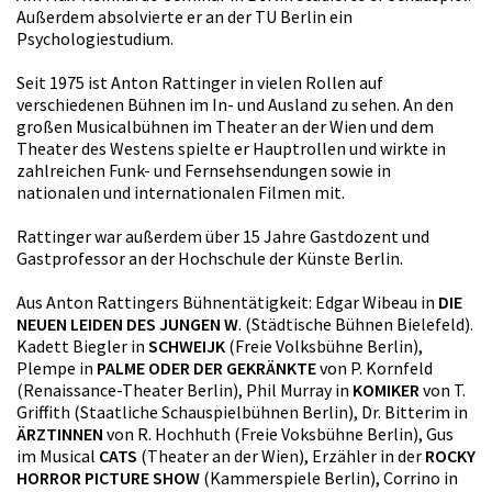
Außerdem absolvierte er an der TU Berlin ein
Psychologiestudium.
Seit 1975 ist Anton Rattinger in vielen Rollen auf
verschiedenen Bühnen im In- und Ausland zu sehen. An den
großen Musicalbühnen im Theater an der Wien und dem
Theater des Westens spielte er Hauptrollen und wirkte in
zahlreichen Funk- und Fernsehsendungen sowie in
nationalen und internationalen Filmen mit.
Rattinger war außerdem über 15 Jahre Gastdozent und
Gastprofessor an der Hochschule der Künste Berlin.
Aus Anton Rattingers Bühnentätigkeit: Edgar Wibeau in
DIE
NEUEN LEIDEN DES JUNGEN W
. (Städtische Bühnen Bielefeld).
Kadett Biegler in
SCHWEIJK
(Freie Volksbühne Berlin),
Plempe in
PALME ODER DER GEKRÄNKTE
von P. Kornfeld
(Renaissance-Theater Berlin), Phil Murray in
KOMIKER
von T.
Griffith (Staatliche Schauspielbühnen Berlin), Dr. Bitterim in
ÄRZTINNEN
von R. Hochhuth (Freie Voksbühne Berlin), Gus
im Musical
CATS
(Theater an der Wien), Erzähler in der
ROCKY
HORROR PICTURE SHOW
(Kammerspiele Berlin), Corrino in