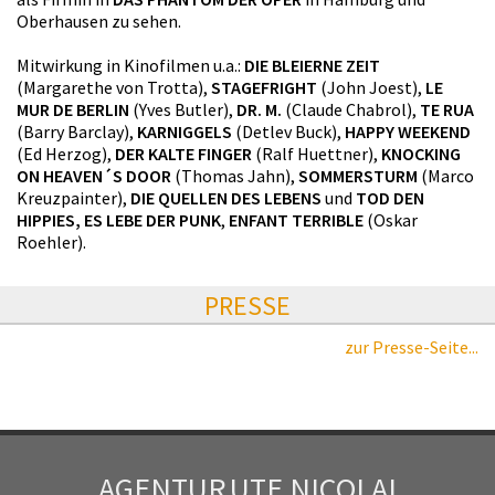
Oberhausen zu sehen.
Mitwirkung in Kinofilmen u.a.:
DIE BLEIERNE ZEIT
(Margarethe von Trotta),
STAGEFRIGHT
(John Joest),
LE
MUR DE BERLIN
(Yves Butler),
DR. M.
(Claude Chabrol),
TE RUA
(Barry Barclay),
KARNIGGELS
(Detlev Buck),
HAPPY WEEKEND
(Ed Herzog),
DER KALTE FINGER
(Ralf Huettner),
KNOCKING
ON HEAVEN´S DOOR
(Thomas Jahn),
SOMMERSTURM
(Marco
Kreuzpainter),
DIE QUELLEN DES LEBENS
und
TOD DEN
HIPPIES, ES LEBE DER PUNK
,
ENFANT TERRIBLE
(Oskar
Roehler).
PRESSE
zur Presse-Seite...
AGENTUR
UTE NICOLAI