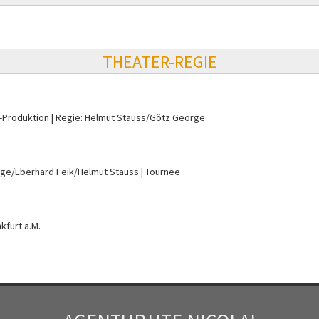
THEATER-REGIE
-Produktion
Regie: Helmut Stauss/Götz George
rge/Eberhard Feik/Helmut Stauss
Tournee
kfurt a.M.