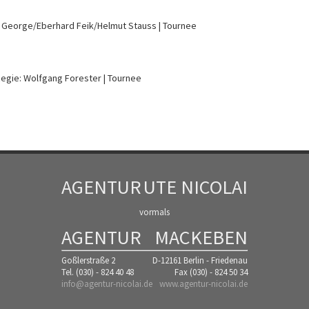
z George/Eberhard Feik/Helmut Stauss
Tournee
egie: Wolfgang Forester
Tournee
AGENTUR
UTE NICOLAI
vormals
AGENTUR
MACKEBEN
Goßlerstraße 2
D-12161 Berlin - Friedenau
Tel. (030) - 824 40 48
Fax (030) - 824 50 34
info@agentur-nicolai.de
www.agentur-nicolai.de