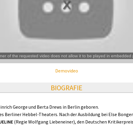
er of the requested video does not allow it to be played in embedded 
Demovideo
BIOGRAFIE
inrich George und Berta Drews in Berlin geboren.
des Berliner Hebbel-Theaters. Nach der Ausbildung bei Else Bonger
UELINE
(Regie Wolfgang Liebeneiner), den Deutschen Kritikerpreis