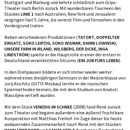
Stuttgart und Marburg und kehrte schließlich zum Grips-
Theater nach Berlin zurück. Mit wunderbaren Tourneen des
Stückes
LINIE 1
nach Australien, New York und Jerusalem
vergingen fast 5 Jahre, bis vorerst Film und Fernsehen in den
Vordergrund traten.
Neben verschiedenen Produktionen (
TATORT
,
DOPPELTER
EINSATZ
,
SOKO LEIPZIG
,
SOKO WISMAR
,
DANNI LOWINSKI
,
UNSERE FARM IN IRLAND
,
WILSBERG
,
DER DICKE
,
INGA
LINDSTRÖM
) spielte er die Hauptrolle in einer der ersten in
Deutschland verwirklichten Sitcoms (
EIN JOB FÜRS LEBEN
).
In den Drehpausen bildete er sich immer wieder weiter:
während eines dreijährigen Seminars in der Meisterklasse von
Jurij Alschitz (GITIS Moskau) lernte er die russischen
Spielmethoden kennen, die mit dem Studium von Anatoli
Wassiljew vertieft wurden.
Mit dem Stück
VENEDIG IM SCHNEE
(2008) fand René zurück
zum Theater und begann außerdem eine äußerst fruchtbare
Kooperation mit Matthias Freihof. Im Zuge dieser bis heute
andauernden Zusammenarbeit tourt René mit den Stücken
MANN ÜBER BORD
und
GANZE KERLE
durch ganz Deutschland.