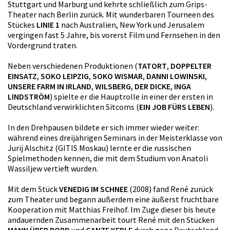
Stuttgart und Marburg und kehrte schließlich zum Grips-
Theater nach Berlin zurück. Mit wunderbaren Tourneen des
Stückes
LINIE 1
nach Australien, New York und Jerusalem
vergingen fast 5 Jahre, bis vorerst Film und Fernsehen in den
Vordergrund traten.
Neben verschiedenen Produktionen (
TATORT
,
DOPPELTER
EINSATZ
,
SOKO LEIPZIG
,
SOKO WISMAR
,
DANNI LOWINSKI
,
UNSERE FARM IN IRLAND
,
WILSBERG
,
DER DICKE
,
INGA
LINDSTRÖM
) spielte er die Hauptrolle in einer der ersten in
Deutschland verwirklichten Sitcoms (
EIN JOB FÜRS LEBEN
).
In den Drehpausen bildete er sich immer wieder weiter:
während eines dreijährigen Seminars in der Meisterklasse von
Jurij Alschitz (GITIS Moskau) lernte er die russischen
Spielmethoden kennen, die mit dem Studium von Anatoli
Wassiljew vertieft wurden.
Mit dem Stück
VENEDIG IM SCHNEE
(2008) fand René zurück
zum Theater und begann außerdem eine äußerst fruchtbare
Kooperation mit Matthias Freihof. Im Zuge dieser bis heute
andauernden Zusammenarbeit tourt René mit den Stücken
MANN ÜBER BORD
und
GANZE KERLE
durch ganz Deutschland.