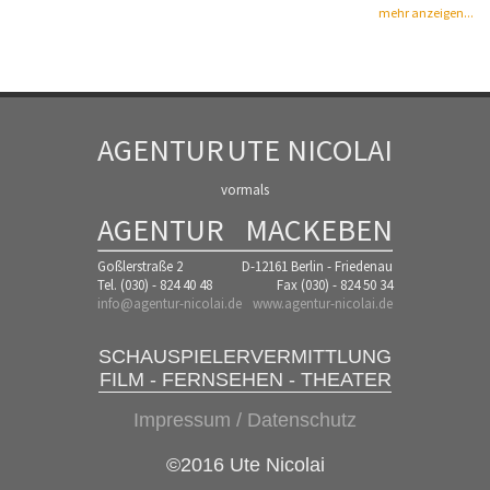
mehr anzeigen...
AGENTUR
UTE NICOLAI
vormals
AGENTUR
MACKEBEN
Goßlerstraße 2
D-12161 Berlin - Friedenau
Tel. (030) - 824 40 48
Fax (030) - 824 50 34
info@agentur-nicolai.de
www.agentur-nicolai.de
SCHAUSPIELERVERMITTLUNG
FILM - FERNSEHEN - THEATER
Impressum / Datenschutz
©2016 Ute Nicolai