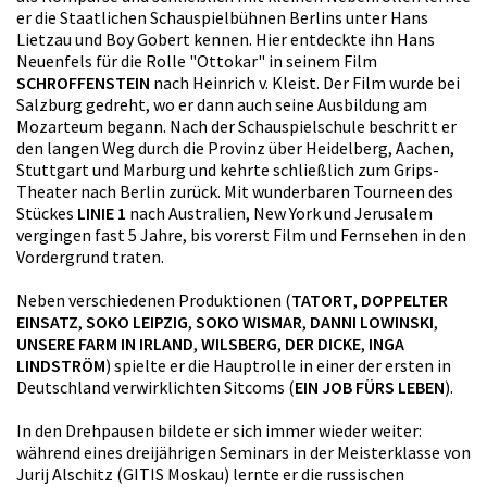
er die Staatlichen Schauspielbühnen Berlins unter Hans
Lietzau und Boy Gobert kennen. Hier entdeckte ihn Hans
Neuenfels für die Rolle "Ottokar" in seinem Film
SCHROFFENSTEIN
nach Heinrich v. Kleist. Der Film wurde bei
Salzburg gedreht, wo er dann auch seine Ausbildung am
Mozarteum begann. Nach der Schauspielschule beschritt er
den langen Weg durch die Provinz über Heidelberg, Aachen,
Stuttgart und Marburg und kehrte schließlich zum Grips-
Theater nach Berlin zurück. Mit wunderbaren Tourneen des
Stückes
LINIE 1
nach Australien, New York und Jerusalem
vergingen fast 5 Jahre, bis vorerst Film und Fernsehen in den
Vordergrund traten.
Neben verschiedenen Produktionen (
TATORT
,
DOPPELTER
EINSATZ
,
SOKO LEIPZIG
,
SOKO WISMAR
,
DANNI LOWINSKI
,
UNSERE FARM IN IRLAND
,
WILSBERG
,
DER DICKE
,
INGA
LINDSTRÖM
) spielte er die Hauptrolle in einer der ersten in
Deutschland verwirklichten Sitcoms (
EIN JOB FÜRS LEBEN
).
In den Drehpausen bildete er sich immer wieder weiter:
während eines dreijährigen Seminars in der Meisterklasse von
Jurij Alschitz (GITIS Moskau) lernte er die russischen