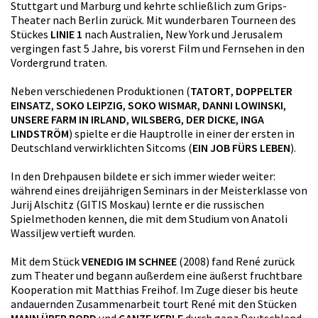
Stuttgart und Marburg und kehrte schließlich zum Grips-
Theater nach Berlin zurück. Mit wunderbaren Tourneen des
Stückes
LINIE 1
nach Australien, New York und Jerusalem
vergingen fast 5 Jahre, bis vorerst Film und Fernsehen in den
Vordergrund traten.
Neben verschiedenen Produktionen (
TATORT
,
DOPPELTER
EINSATZ
,
SOKO LEIPZIG
,
SOKO WISMAR
,
DANNI LOWINSKI
,
UNSERE FARM IN IRLAND
,
WILSBERG
,
DER DICKE
,
INGA
LINDSTRÖM
) spielte er die Hauptrolle in einer der ersten in
Deutschland verwirklichten Sitcoms (
EIN JOB FÜRS LEBEN
).
In den Drehpausen bildete er sich immer wieder weiter:
während eines dreijährigen Seminars in der Meisterklasse von
Jurij Alschitz (GITIS Moskau) lernte er die russischen
Spielmethoden kennen, die mit dem Studium von Anatoli
Wassiljew vertieft wurden.
Mit dem Stück
VENEDIG IM SCHNEE
(2008) fand René zurück
zum Theater und begann außerdem eine äußerst fruchtbare
Kooperation mit Matthias Freihof. Im Zuge dieser bis heute
andauernden Zusammenarbeit tourt René mit den Stücken
MANN ÜBER BORD
und
GANZE KERLE
durch ganz Deutschland.