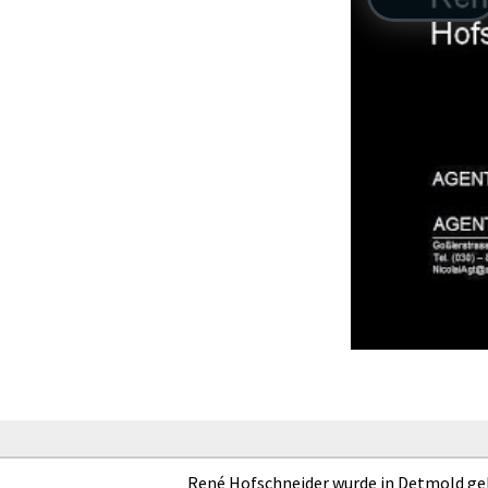
René Hofschneider wurde in Detmold gebo