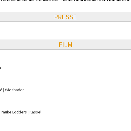
PRESSE
FILM
m
gé
Wiesbaden
 Frauke Lodders
Kassel