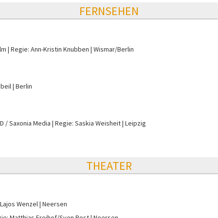
FERNSEHEN
ilm
Regie: Ann-Kristin Knubben
Wismar/Berlin
beil
Berlin
D / Saxonia Media
Regie: Saskia Weisheit
Leipzig
THEATER
 Lajos Wenzel
Neersen
ie: Matthias Freihof/Sven Post
Neersen