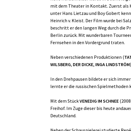
mit dem Theater in Kontakt. Zuerst als 
unter Hans Lietzau und Boy Gobert kenne
Heinrich v. Kleist. Der Film wurde bei 
beschritt er den langen Weg durch die P
Berlin zurück. Mit wunderbaren Tournee
Fernsehen in den Vordergrund traten.
Neben verschiedenen Produktionen (
TA
WILSBERG
,
DER DICKE
,
INGA LINDSTRÖM
In den Drehpausen bildete er sich immer 
lernte er die russischen Spielmethoden 
Mit dem Stück
VENEDIG IM SCHNEE
(2008
Freihof. Im Zuge dieser bis heute anda
Deutschland.
Neben der Schauspielerei studierte Ren