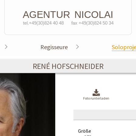
AGENTUR
NICOLAI
tel.+49(30)824 40 48
fax +49(30)824 50 34
Regisseure
Soloproj
RENÉ HOFSCHNEIDER
Foto runterladen
Größe