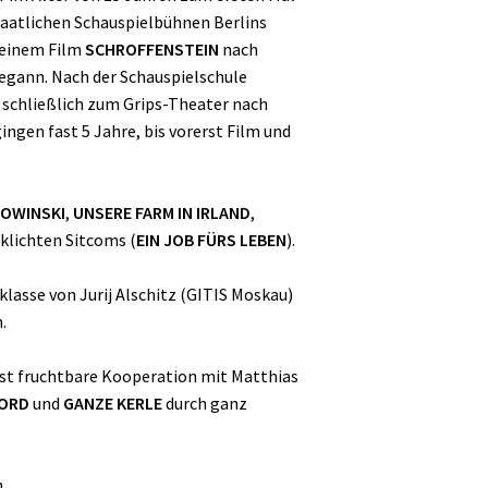
taatlichen Schauspielbühnen Berlins
 seinem Film
SCHROFFENSTEIN
nach
begann. Nach der Schauspielschule
 schließlich zum Grips-Theater nach
ngen fast 5 Jahre, bis vorerst Film und
LOWINSKI
,
UNSERE FARM IN IRLAND
,
rklichten Sitcoms (
EIN JOB FÜRS LEBEN
).
klasse von Jurij Alschitz (GITIS Moskau)
.
st fruchtbare Kooperation mit Matthias
BORD
und
GANZE KERLE
durch ganz
.