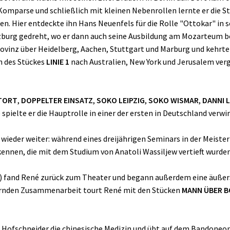
Komparse und schließlich mit kleinen Nebenrollen lernte er die S
n. Hier entdeckte ihn Hans Neuenfels für die Rolle "Ottokar" in
Salzburg gedreht, wo er dann auch seine Ausbildung am Mozarteum 
rovinz über Heidelberg, Aachen, Stuttgart und Marburg und kehrte
n des Stückes
LINIE 1
nach Australien, New York und Jerusalem vergi
TORT
,
DOPPELTER EINSATZ
,
SOKO LEIPZIG
,
SOKO WISMAR
,
DANNI 
) spielte er die Hauptrolle in einer der ersten in Deutschland verwi
wieder weiter: während eines dreijährigen Seminars in der Meister
kennen, die mit dem Studium von Anatoli Wassiljew vertieft wurden
) fand René zurück zum Theater und begann außerdem eine äußer
uernden Zusammenarbeit tourt René mit den Stücken
MANN ÜBER 
é Hofschneider die chinesische Medizin und übt auf dem Bandoneon