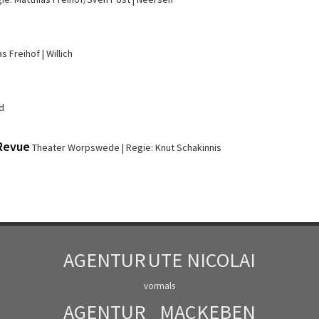
as Freihof
Willich
d
-Revue
Theater Worpswede
Regie: Knut Schakinnis
AGENTUR
UTE NICOLAI
vormals
AGENTUR
MACKEBEN