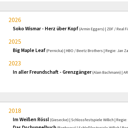
2026
Soko Wismar - Herz über Kopf
(Armin Eggers)
ZDF / Real F
2025
Big Maple Leaf
(Pernicka)
HBO / Beetz Brothers
Regie: Jan Za
2023
In aller Freundschaft - Grenzgänger
(Alain Bachmann)
AR
2018
Im Weißen Rössl
(Giesecke)
Schlossfestspiele Willich
Regie:
Das Dschungelbuch
(Bagheera)
Schloßfestspiele Willich
Reg