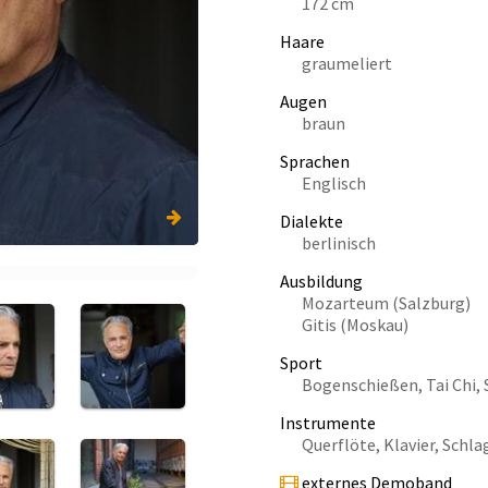
172 cm
Haare
graumeliert
Augen
braun
Sprachen
Englisch
Dialekte
berlinisch
Ausbildung
Mozarteum (Salzburg)
Gitis (Moskau)
Sport
Bogenschießen, Tai Chi
Instrumente
Querflöte, Klavier, Schl
externes Demoband