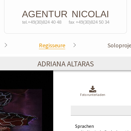
AGENTUR
NICOLAI
tel.+49(30)824 40 48
fax +49(30)824 50 34
Regisseure
Soloproj
ADRIANA ALTARAS
Foto runterladen
Sprachen