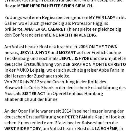
Revue
MEINE HERREN HEUTE SEHEN SIE MICH...
.
Zu Jungs weiteren Regiearbeiten gehören
MY FAIR LADY
in St.
Gallen wo er auch gleichzeitig als Professor Higgins
brillierte,
ANATEVKA
,
CABARET
(hier spielte er gleichzeitig
den Conferencier) und
EINE NACHT IN VENEDIG
.
Am Volkstheater Rostock brachte er 2006
ON THE TOWN
heraus,
JEKYLL & HYDE
und
MOZART
auf der Freilichtbühne
Tecklenburg und nochmals
JEKYLL & HYDE
und die umjubelte
deutsche Erstaufführung von
DER GRAF VON MONTE CHRISTO
in der MUKO Leipzig, wo er sich auch als greiser Abbe Faria in
die Herzen der Zuschauer spielte.
Von 2010 bis 2012 stand Cusch Jung in der Rolle des
Bösewichts Curtis Shank in der deutschen Erstaufführung des
Musicals
SISTER ACT
im Operettenhaus Hamburg
allabendlich auf der Bühne.
An der Oper Halle war er seit 2014 in seiner Inszenierung der
deutschen Erstaufführung von
PETER PAN
als Käpt’n Hook zu
sehen. Er inszenierte am Pfalztheater Kaiserslautern die
WEST SIDE STORY
, am Volkstheater Rostock
LA BOHÈME
, in