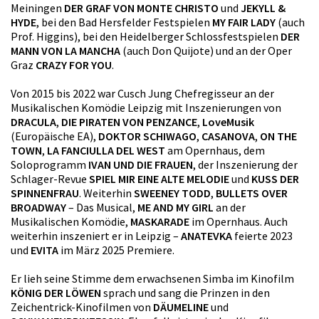
Meiningen
DER GRAF VON MONTE CHRISTO
und
JEKYLL &
HYDE
, bei den Bad Hersfelder Festspielen
MY FAIR LADY
(auch
Prof. Higgins), bei den Heidelberger Schlossfestspielen
DER
MANN VON LA MANCHA
(auch Don Quijote) und an der Oper
Graz
CRAZY FOR YOU
.
Von 2015 bis 2022 war Cusch Jung Chefregisseur an der
Musikalischen Komödie Leipzig mit Inszenierungen von
DRACULA
,
DIE PIRATEN VON PENZANCE
,
LoveMusik
(Europäische EA),
DOKTOR SCHIWAGO
,
CASANOVA
,
ON THE
TOWN
,
LA FANCIULLA DEL WEST
am Opernhaus, dem
Soloprogramm
IVAN UND DIE FRAUEN
, der Inszenierung der
Schlager-Revue
SPIEL MIR EINE ALTE MELODIE
und
KUSS DER
SPINNENFRAU
. Weiterhin
SWEENEY TODD
,
BULLETS OVER
BROADWAY
– Das Musical,
ME AND MY GIRL
an der
Musikalischen Komödie,
MASKARADE
im Opernhaus. Auch
weiterhin inszeniert er in Leipzig –
ANATEVKA
feierte 2023
und
EVITA
im März 2025 Premiere.
Er lieh seine Stimme dem erwachsenen Simba im Kinofilm
KÖNIG DER LÖWEN
sprach und sang die Prinzen in den
Zeichentrick-Kinofilmen von
DÄUMELINE
und