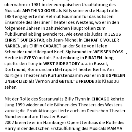
übernahm er 1981 in der europäischen Uraufführung des
Musicals
ANYTHING GOES
als Billy seine erste Hauptrolle.
1984 engagierte ihn Helmut Baumann für das Solisten
Ensemble des Berliner Theater des Westens, wo er in den
folgenden Jahren in zahlreichen Hauptrollen zum
Publikumsliebling avancierte, wie etwa als Judas in
JESUS
CHRIST SUPERSTAR
, als Jean-Michel in
EIN KÄFIG VOLLER
NARREN
, als Cliff in
CABARET
an der Seite von Helen
Schneider und Hildegard Knef, Sigismund im
WEISSEN RÖSSL
,
Herbie in
GYPSY
und als Piratenkönig in
PIRATEN
. Jung
spielte den Tony in
WEST SIDE STORY
u. a. in Kassel,
Dortmund, Bonn und am Metropol-Theater Berlin. Am
dortigen Theater am Kurfürstendamm war er in
SIE SPIELEN
UNSER LIED
als Vernon und
GETEILTE FREUDE
als Klaus zu
sehen.
Mit der Rolle des Staranwalts Billy Flynn in
CHICAGO
kehrte
Jung 1999 wieder auf die Bühnen des Theaters des Westens
zurück; die Produktion gastierte auch im Deutschen Theater
München und am Theater Basel.
2002 kreierte er im Hamburger Operettenhaus die Rolle des
Harry in der deutschen Erstaufführung des Musicals
MAMMA