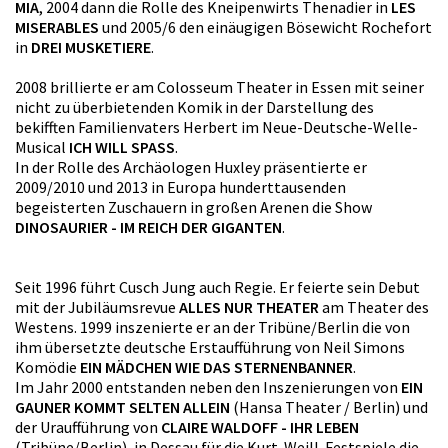
MIA
, 2004 dann die Rolle des Kneipenwirts Thenadier in
LES
MISERABLES
und 2005/6 den einäugigen Bösewicht Rochefort
in
DREI MUSKETIERE
.
2008 brillierte er am Colosseum Theater in Essen mit seiner
nicht zu überbietenden Komik in der Darstellung des
bekifften Familienvaters Herbert im Neue-Deutsche-Welle-
Musical
ICH WILL SPASS
.
In der Rolle des Archäologen Huxley präsentierte er
2009/2010 und 2013 in Europa hunderttausenden
begeisterten Zuschauern in großen Arenen die Show
DINOSAURIER - IM REICH DER GIGANTEN
.
Seit 1996 führt Cusch Jung auch Regie. Er feierte sein Debut
mit der Jubiläumsrevue
ALLES NUR THEATER
am Theater des
Westens. 1999 inszenierte er an der Tribüne/Berlin die von
ihm übersetzte deutsche Erstaufführung von Neil Simons
Komödie
EIN MÄDCHEN WIE DAS STERNENBANNER
.
Im Jahr 2000 entstanden neben den Inszenierungen von
EIN
GAUNER KOMMT SELTEN ALLEIN
(Hansa Theater / Berlin) und
der Uraufführung von
CLAIRE WALDOFF - IHR LEBEN
(Tribüne/Berlin), in Dessau für die Kurt-Weill-Festspiele die