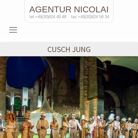
AGENTUR
NICOLAI
tel.+49(30)824 40 48
fax +49(30)824 50 34
Schauspielerinnen
CUSCH JUNG
Schauspieler
Regisseure
Soloprojekte
Kontakt
de
/eng