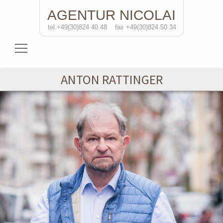
AGENTUR
NICOLAI
tel.+49(30)824 40 48
fax +49(30)824 50 34
Schauspielerinnen
ANTON RATTINGER
Schauspieler
Regisseure
Soloprojekte
Kontakt
de
/eng