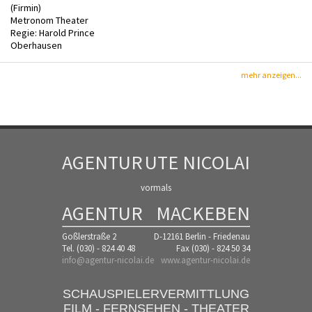
(Firmin)
Metronom Theater
Regie: Harold Prince
Oberhausen
mehr anzeigen...
AGENTUR
UTE NICOLAI
vormals
AGENTUR
MACKEBEN
Goßlerstraße 2
D-12161 Berlin - Friedenau
Tel. (030) - 824 40 48
Fax (030) - 824 50 34
info@agentur-nicolai.de
www.agentur-nicolai.de
SCHAUSPIELERVERMITTLUNG
FILM - FERNSEHEN - THEATER