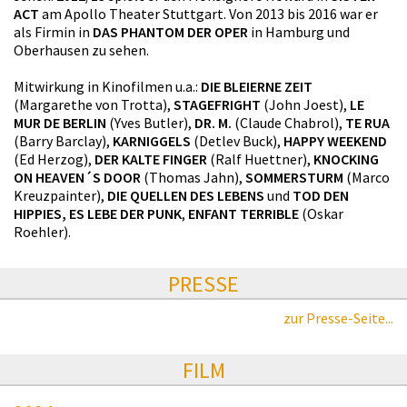
ACT
am Apollo Theater Stuttgart. Von 2013 bis 2016 war er
als Firmin in
DAS PHANTOM DER OPER
in Hamburg und
Oberhausen zu sehen.
Mitwirkung in Kinofilmen u.a.:
DIE BLEIERNE ZEIT
(Margarethe von Trotta),
STAGEFRIGHT
(John Joest),
LE
MUR DE BERLIN
(Yves Butler),
DR. M.
(Claude Chabrol),
TE RUA
(Barry Barclay),
KARNIGGELS
(Detlev Buck),
HAPPY WEEKEND
(Ed Herzog),
DER KALTE FINGER
(Ralf Huettner),
KNOCKING
ON HEAVEN´S DOOR
(Thomas Jahn),
SOMMERSTURM
(Marco
Kreuzpainter),
DIE QUELLEN DES LEBENS
und
TOD DEN
HIPPIES, ES LEBE DER PUNK
,
ENFANT TERRIBLE
(Oskar
Roehler).
PRESSE
zur Presse-Seite...
FILM