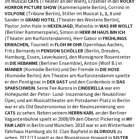
im Musical
CATS
(Theater an der Wien), Erzähler in der
ROCKY
HORROR PICTURE SHOW
(Kammerspiele Berlin), Corrino in
VOLPONE
(Tribüne Berlin), Stiller im Musical
1, 2, 3
und
Sander in
GRAND HOTEL
(Theater des Westens Berlin),
Pastor John Hale in
HEXENJAGD
, Malvolio in
WAS IHR WOLLT
(Berliner Kammerspiele), Simon in
HERR IM HAUS BIN ICH
(Theater am Kurfürstendamm), Herr Gabor in
FRÜHLINGS
ERWACHEN
, Tournell in
FLOH IM OHR
Opernhaus Aachen,
Fritz Bernardy in
PENSION SCHÖLLER
(Berlin, Dresden,
Hamburg, Essen, Leverkusen), den Monsignore Rosentreter
in
DIE HEBAMME
(Berliner Ensemble), Anton (Wolf B.) in
MÄNNER
(Komödie Berlin) und Der Fremde in
DIE HOSE
(Komödie Berlin). Am Theater am Kurfürstendamm spielte
er den Pontignac in
DER GAST
und den Cordenbois in
DAS
SPARSCHWEIN
. Seine Fee Aurora in
CINDERELLA
war ein
Höhepunkt der Peter- Lund- Inszenierung der Neuköllner
Oper, und am Musicaltheater am Potsdamer Platz in Berlin
war er als Old Deuteronomus in der Neuinszenierung von
CATS
zu sehen. Neben seinem
HERRN KARL
an der Berliner
Vagantenbühne spielt er 2008/09 den Oberst Pickering in
MY
FAIR LADY
in Berlin und München. 2010 war er am Winterhuder
Fährhaus Hamburg als St. Clair Bayfield in
GLORIOUS
zu
sehen. 2012/13 spielt er den Monsignore Howard in
SISTER