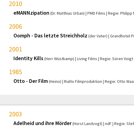
2010
eMANNzipation
(Dr. Matthias Urban)
PMD Films
Regie: Philipp
2006
Oomph - Das letzte Streichholz
(der Vater)
Grandhotel P
2001
Identity Kills
(Herr Wüstkamp)
Living Films
Regie: Sören Voigt
1985
Otto - Der Film
(Heino)
Rialto Filmproduktion
Regie: Otto Waa
2003
Adelheid und ihre Mörder
(Horst Landvogt)
ndF
Regie: Ste