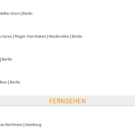
 Müller-Dorn
Berlin
ictures
Regie: Ken Duken
Musikvideo
Berlin
Berlin
lkes
Berlin
FERNSEHEN
fan Bartmann
Hamburg