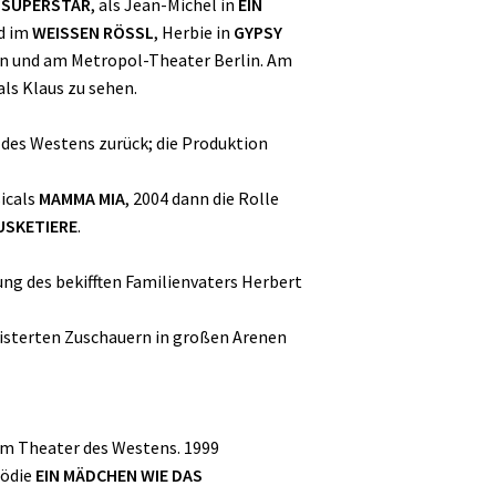
 SUPERSTAR
, als Jean-Michel in
EIN
nd im
WEISSEN RÖSSL
, Herbie in
GYPSY
onn und am Metropol-Theater Berlin. Am
als Klaus zu sehen.
 des Westens zurück; die Produktion
icals
MAMMA MIA
, 2004 dann die Rolle
USKETIERE
.
ung des bekifften Familienvaters Herbert
eisterten Zuschauern in großen Arenen
m Theater des Westens. 1999
mödie
EIN MÄDCHEN WIE DAS