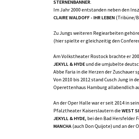
STERNENBANNER
.
Im Jahr 2000 entstanden neben den Ins
CLAIRE WALDOFF - IHR LEBEN
(Tribüne/Be
Zu Jungs weiteren Regiearbeiten gehör
(hier spielte er gleichzeitig den Confere
Am Volkstheater Rostock brachte er 20
JEKYLL & HYDE
und die umjubelte deuts
Abbe Faria in die Herzen der Zuschauer sp
Von 2010 bis 2012 stand Cusch Jung in d
Operettenhaus Hamburg allabendlich au
An der Oper Halle war er seit 2014 in se
Pfalztheater Kaiserslautern die
WEST S
JEKYLL & HYDE
, bei den Bad Hersfelder 
MANCHA
(auch Don Quijote) und an der 