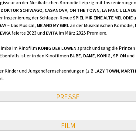
egisseur an der Musikalischen Komödie Leipzig mit Inszenierunge
,
DOKTOR SCHIWAGO
,
CASANOVA
,
ON THE TOWN
,
LA FANCIULLA D
der Inszenierung der Schlager-Revue
SPIEL MIR EINE ALTE MELODIE
u
WAY
– Das Musical,
ME AND MY GIRL
an der Musikalischen Komödie,
EVKA
feierte 2023 und
EVITA
im März 2025 Premiere.
Simba im Kinofilm
KÖNIG DER LÖWEN
sprach und sang die Prinzen
 Ebenfalls ist er in den Kinofilmen
BUBE, DAME, KÖNIG, SPION
und
ser Kinder und Jungendfernsehsendungen (z.B
LAZY TOWN
,
MARTH
t.
PRESSE
FILM