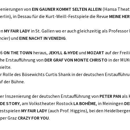
zenierungen von
EIN GAUNER KOMMT SELTEN ALLEIN
(Hansa Theate
rlin), in Dessau für die Kurt-Weill-Festspiele die Revue
MEINE HER
en
MY FAIR LADY
in St. Gallen wo er auch gleichzeitig als Professor 
ncier) und
EINE NACHT IN VENEDIG
.
06
ON THE TOWN
heraus,
JEKYLL & HYDE
und
MOZART
auf der Frei
che Erstaufführung von
DER GRAF VON MONTE CHRISTO
in der MUKO
ielte.
er Rolle des Bösewichts Curtis Shank in der deutschen Erstaufführ
f der Bühne.
iner Inszenierung der deutschen Erstaufführung von
PETER PAN
als 
IDE STORY
, am Volkstheater Rostock
LA BOHÈME
, in Meiningen
DE
Festspielen
MY FAIR LADY
(auch Prof. Higgins), bei den Heidelberge
Oper Graz
CRAZY FOR YOU
.