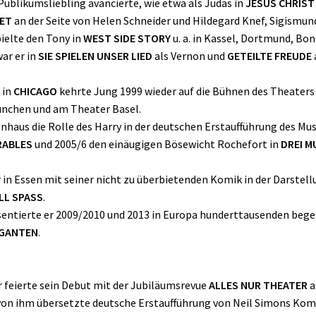
ublikumsliebling avancierte, wie etwa als Judas in
JESUS CHRIST
ET
an der Seite von Helen Schneider und Hildegard Knef, Sigismu
pielte den Tony in
WEST SIDE STORY
u. a. in Kassel, Dortmund, B
ar er in
SIE SPIELEN UNSER LIED
als Vernon und
GETEILTE FREUDE
 in
CHICAGO
kehrte Jung 1999 wieder auf die Bühnen des Theaters
ünchen und am Theater Basel.
haus die Rolle des Harry in der deutschen Erstaufführung des Mus
RABLES
und 2005/6 den einäugigen Bösewicht Rochefort in
DREI M
 in Essen mit seiner nicht zu überbietenden Komik in der Darstell
ILL SPASS
.
äsentierte er 2009/2010 und 2013 in Europa hunderttausenden beg
GIGANTEN
.
r feierte sein Debut mit der Jubiläumsrevue
ALLES NUR THEATER
a
e von ihm übersetzte deutsche Erstaufführung von Neil Simons Ko