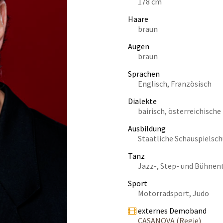
178 cm
Haare
braun
Augen
braun
Sprachen
Englisch, Französisch
Dialekte
bairisch, österreichisch
Ausbildung
Staatliche Schauspielsch
Tanz
Jazz-, Step- und Bühnen
Sport
Motorradsport, Judo
externes Demoband
CASANOVA (Regie)