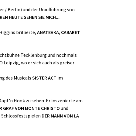
r / Berlin) und der Uraufführung von
REN HEUTE SEHEN SIE MICH...
.
Higgins brillierte,
ANATEVKA
,
CABARET
lichtbühne Tecklenburg und nochmals
 Leipzig, wo er sich auch als greiser
ung des Musicals
SISTER ACT
im
Käpt’n Hook zu sehen. Er inszenierte am
R GRAF VON MONTE CHRISTO
und
r Schlossfestspielen
DER MANN VON LA