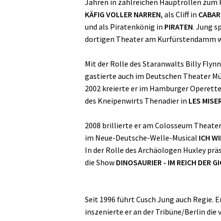
Jahren in zahlreichen Hauptrollen zum P
KÄFIG VOLLER NARREN
, als Cliff in
CABAR
und als Piratenkönig in
PIRATEN
. Jung s
dortigen Theater am Kurfürstendamm w
Mit der Rolle des Staranwalts Billy Flynn
gastierte auch im Deutschen Theater M
2002 kreierte er im Hamburger Operetten
des Kneipenwirts Thenadier in
LES MISE
2008 brillierte er am Colosseum Theater
im Neue-Deutsche-Welle-Musical
ICH W
In der Rolle des Archäologen Huxley pr
die Show
DINOSAURIER - IM REICH DER 
Seit 1996 führt Cusch Jung auch Regie. E
inszenierte er an der Tribüne/Berlin di