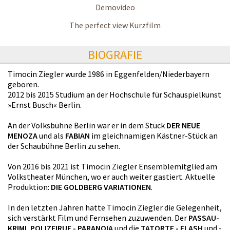
Demovideo
The perfect view Kurzfilm
BIOGRAFIE
Timocin Ziegler wurde 1986 in Eggenfelden/Niederbayern
geboren.
2012 bis 2015 Studium an der Hochschule für Schauspielkunst
»Ernst Busch« Berlin.
An der Volksbühne Berlin war er in dem Stück
DER NEUE
MENOZA
und als
FABIAN
im gleichnamigen Kästner-Stück an
der Schaubühne Berlin zu sehen.
Von 2016 bis 2021 ist Timocin Ziegler Ensemblemitglied am
Volkstheater München, wo er auch weiter gastiert. Aktuelle
Produktion:
DIE GOLDBERG VARIATIONEN
.
In den letzten Jahren hatte Timocin Ziegler die Gelegenheit,
sich verstärkt Film und Fernsehen zuzuwenden. Der
PASSAU-
KRIMI
,
POLIZEIRUF - PARANOIA
und die
TATORTE - FLASH
und -