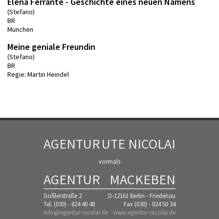
Elena Ferrante - Geschichte eines neuen Namens
(Stefano)
BR
München
Meine geniale Freundin
(Stefano)
BR
Regie: Martin Heindel
AGENTUR
UTE NICOLAI
vormals
AGENTUR
MACKEBEN
Goßlerstraße 2
D-12161 Berlin - Friedenau
Tel. (030) - 824 40 48
Fax (030) - 824 50 34
info@agentur-nicolai.de
www.agentur-nicolai.de