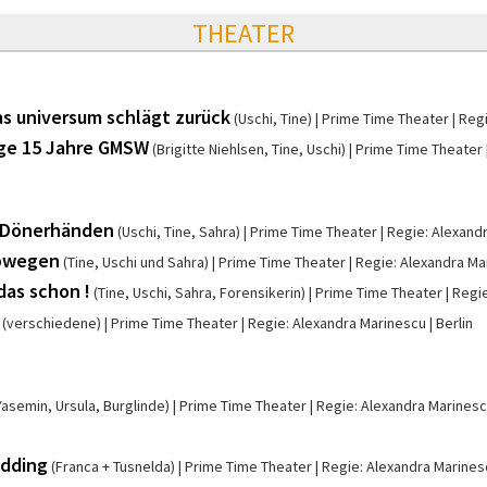
THEATER
s universum schlägt zurück
(Uschi, Tine)
Prime Time Theater
Regi
lge 15 Jahre GMSW
(Brigitte Niehlsen, Tine, Uschi)
Prime Time Theater
n Dönerhänden
(Uschi, Tine, Sahra)
Prime Time Theater
Regie: Alexand
Abwegen
(Tine, Uschi und Sahra)
Prime Time Theater
Regie: Alexandra Ma
das schon !
(Tine, Uschi, Sahra, Forensikerin)
Prime Time Theater
Regie
(verschiedene)
Prime Time Theater
Regie: Alexandra Marinescu
Berlin
Yasemin, Ursula, Burglinde)
Prime Time Theater
Regie: Alexandra Marines
edding
(Franca + Tusnelda)
Prime Time Theater
Regie: Alexandra Marinesc