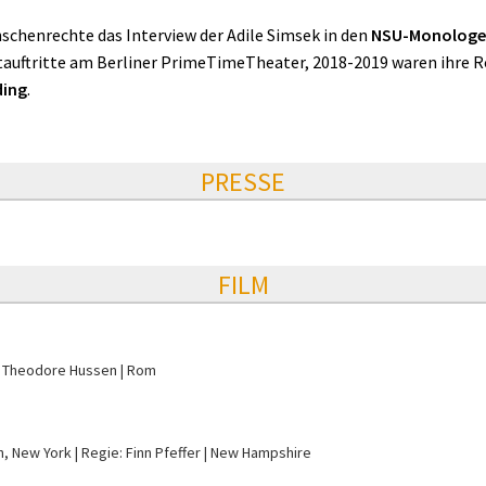
enschenrechte das Interview der Adile Simsek in den
NSU-Monolog
auftritte am Berliner PrimeTimeTheater, 2018-2019 waren ihre Ro
ding
.
PRESSE
FILM
: Theodore Hussen
Rom
n, New York
Regie: Finn Pfeffer
New Hampshire