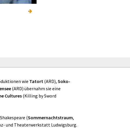
roduktionen wie
Tatort
(ARD),
Soko-
ensee
(ARD) übernahm sie eine
he Cultures
(Killing by Sword
e Shakespeare (
Sommernachtstraum
,
nz- und Theaterwerkstatt Ludwigsburg.