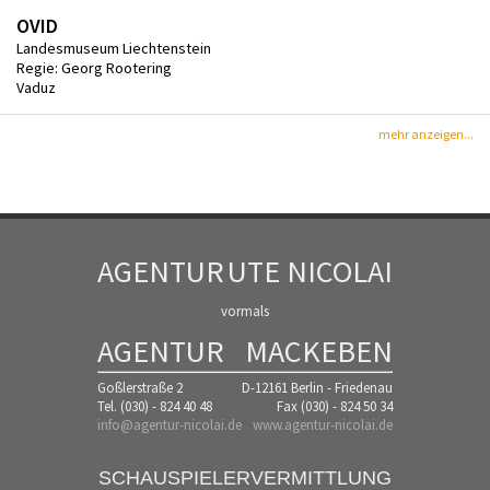
OVID
Landesmuseum Liechtenstein
Regie: Georg Rootering
Vaduz
mehr anzeigen...
AGENTUR
UTE NICOLAI
vormals
AGENTUR
MACKEBEN
Goßlerstraße 2
D-12161 Berlin - Friedenau
Tel. (030) - 824 40 48
Fax (030) - 824 50 34
info@agentur-nicolai.de
www.agentur-nicolai.de
SCHAUSPIELERVERMITTLUNG