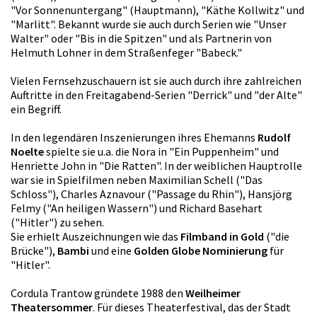
"Vor Sonnenuntergang" (Hauptmann), "Käthe Kollwitz" und
"Marlitt". Bekannt wurde sie auch durch Serien wie "Unser
Walter" oder "Bis in die Spitzen" und als Partnerin von
Helmuth Lohner in dem Straßenfeger "Babeck."
Vielen Fernsehzuschauern ist sie auch durch ihre zahlreichen
Auftritte in den Freitagabend-Serien "Derrick" und "der Alte"
ein Begriff.
In den legendären Inszenierungen ihres Ehemanns
Rudolf
Noelte
spielte sie u.a. die Nora in "Ein Puppenheim" und
Henriette John in "Die Ratten". In der weiblichen Hauptrolle
war sie in Spielfilmen neben Maximilian Schell ("Das
Schloss"), Charles Aznavour ("Passage du Rhin"), Hansjörg
Felmy ("An heiligen Wassern") und Richard Basehart
("Hitler") zu sehen.
Sie erhielt Auszeichnungen wie das
Filmband in Gold
("die
Brücke"),
Bambi
und eine
Golden Globe Nominierung
für
"Hitler".
Cordula Trantow gründete 1988 den
Weilheimer
Theatersommer
. Für dieses Theaterfestival, das der Stadt