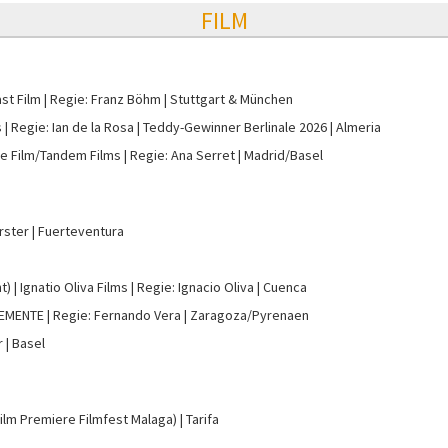
FILM
st Film
Regie: Franz Böhm
Stuttgart & München
s
Regie: Ian de la Rosa
Teddy-Gewinner Berlinale 2026
Almeria
e Film/Tandem Films
Regie: Ana Serret
Madrid/Basel
rster
Fuerteventura
t)
Ignatio Oliva Films
Regie: Ignacio Oliva
Cuenca
LEMENTE
Regie: Fernando Vera
Zaragoza/Pyrenaen
r
Basel
film Premiere Filmfest Malaga)
Tarifa