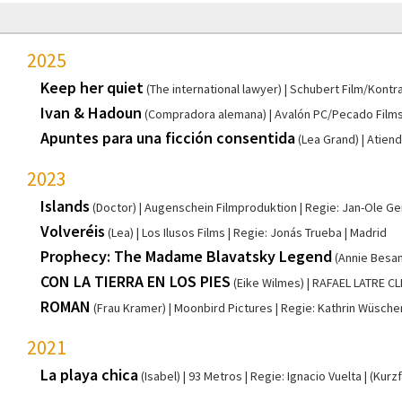
2025
Keep her quiet
(The international lawyer)
Schubert Film/Kontra
Ivan & Hadoun
(Compradora alemana)
Avalón PC/Pecado Film
Apuntes para una ficción consentida
(Lea Grand)
Atiend
2023
Islands
(Doctor)
Augenschein Filmproduktion
Regie: Jan-Ole Ge
Volveréis
(Lea)
Los Ilusos Films
Regie: Jonás Trueba
Madrid
Prophecy: The Madame Blavatsky Legend
(Annie Besan
CON LA TIERRA EN LOS PIES
(Eike Wilmes)
RAFAEL LATRE C
ROMAN
(Frau Kramer)
Moonbird Pictures
Regie: Kathrin Wüsche
2021
La playa chica
(Isabel)
93 Metros
Regie: Ignacio Vuelta
(Kurz