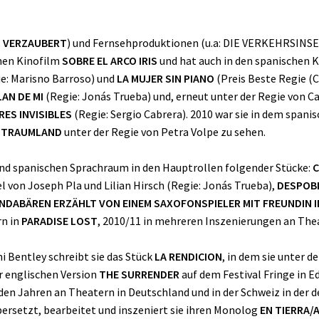
.
VERZAUBERT
) und Fernsehproduktionen (u.a: DIE VERKEHRSINSEL,
chen Kinofilm
SOBRE EL ARCO IRIS
und hat auch in den spanischen 
e: Marisno Barroso) und
LA MUJER SIN PIANO
(Preis Beste Regie (C
AN DE MI
(Regie: Jonás Trueba) und, erneut unter der Regie von Car
RES INVISIBLES
(Regie: Sergio Cabrera). 2010 war sie in dem spani
m
TRAUMLAND
unter der Regie von Petra Volpe zu sehen.
 und spanischen Sprachraum in den Hauptrollen folgender Stücke:
C
 von Joseph Pla und Lilian Hirsch (Regie: Jonás Trueba),
DESPOB
ANDABÄREN ERZÄHLT VON EINEM SAXOFONSPIELER MIT FREUNDIN 
rn in
PARADISE LOST
, 2010/11 in mehreren Inszenierungen an Thea
i Bentley schreibt sie das Stück
LA RENDICION
, in dem sie unter d
er englischen Version
THE SURRENDER
auf dem Festival Fringe in 
nden Jahren an Theatern in Deutschland und in der Schweiz in der 
rsetzt, bearbeitet und inszeniert sie ihren Monolog
EN TIERRA