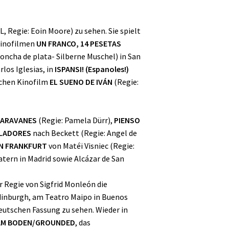
 Regie: Eoin Moore) zu sehen. Sie spielt
Kinofilmen
UN FRANCO, 14 PESETAS
oncha de plata- Silberne Muschel) in San
los Iglesias, in
ISPANSI! (Espanoles!)
schen Kinofilm
EL SUENO DE IVÁN
(Regie:
ARAVANES
(Regie: Pamela Dürr),
PIENSO
LADORES
nach Beckett (Regie: Angel de
IN FRANKFURT
von Matéï Visniec (Regie:
tern in Madrid sowie Alcázar de San
er Regie von Sigfrid Monleón die
Edinburgh, am Teatro Maipo in Buenos
deutschen Fassung zu sehen. Wieder in
/AM BODEN/GROUNDED
, das