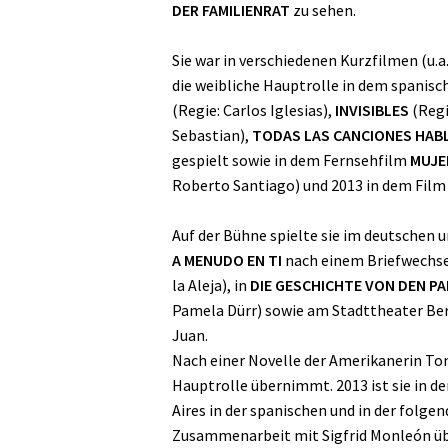
DER FAMILIENRAT
zu sehen.
Sie war in verschiedenen Kurzfilmen (u.a
die weibliche Hauptrolle in dem spanis
(Regie: Carlos Iglesias),
INVISIBLES
(Regi
Sebastian),
TODAS LAS CANCIONES HABL
gespielt sowie in dem Fernsehfilm
MUJE
Roberto Santiago) und 2013 in dem Fil
Auf der Bühne spielte sie im deutschen
A MENUDO EN TI
nach einem Briefwechsel
la Aleja), in
DIE GESCHICHTE VON DEN P
Pamela Dürr) sowie am Stadttheater Be
Juan.
Nach einer Novelle der Amerikanerin Ton
Hauptrolle übernimmt. 2013 ist sie in d
Aires in der spanischen und in der folge
Zusammenarbeit mit Sigfrid Monleón übe