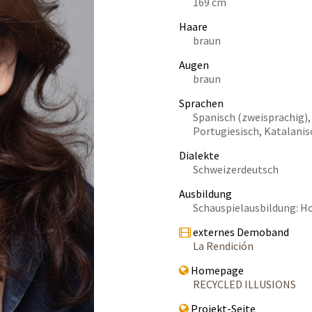
169 cm
Haare
braun
Augen
braun
Sprachen
Spanisch (zweisprachig), 
Portugiesisch, Katalanis
Dialekte
Schweizerdeutsch
Ausbildung
Schauspielausbildung: H
externes Demoband
La Rendición
Homepage
RECYCLED ILLUSIONS
Projekt-Seite