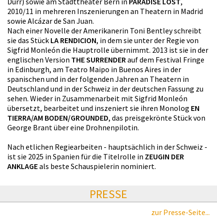
Dürr) sowie am Stadttheater Bern in
PARADISE LOST
,
2010/11 in mehreren Inszenierungen an Theatern in Madrid
sowie Alcázar de San Juan.
Nach einer Novelle der Amerikanerin Toni Bentley schreibt
sie das Stück
LA RENDICION
, in dem sie unter der Regie von
Sigfrid Monleón die Hauptrolle übernimmt. 2013 ist sie in der
englischen Version
THE SURRENDER
auf dem Festival Fringe
in Edinburgh, am Teatro Maipo in Buenos Aires in der
spanischen und in der folgenden Jahren an Theatern in
Deutschland und in der Schweiz in der deutschen Fassung zu
sehen. Wieder in Zusammenarbeit mit Sigfrid Monleón
übersetzt, bearbeitet und inszeniert sie ihren Monolog
EN
TIERRA/AM BODEN/GROUNDED
, das preisgekrönte Stück von
George Brant über eine Drohnenpilotin.
Nach etlichen Regiearbeiten - hauptsächlich in der Schweiz -
ist sie 2025 in Spanien für die Titelrolle in
ZEUGIN DER
ANKLAGE
als beste Schauspielerin nominiert.
PRESSE
zur Presse-Seite...