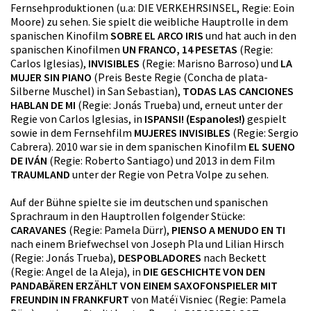
Fernsehproduktionen (u.a: DIE VERKEHRSINSEL, Regie: Eoin
Moore) zu sehen. Sie spielt die weibliche Hauptrolle in dem
spanischen Kinofilm
SOBRE EL ARCO IRIS
und hat auch in den
spanischen Kinofilmen
UN FRANCO, 14 PESETAS
(Regie:
Carlos Iglesias),
INVISIBLES
(Regie: Marisno Barroso) und
LA
MUJER SIN PIANO
(Preis Beste Regie (Concha de plata-
Silberne Muschel) in San Sebastian),
TODAS LAS CANCIONES
HABLAN DE MI
(Regie: Jonás Trueba) und, erneut unter der
Regie von Carlos Iglesias, in
ISPANSI! (Espanoles!)
gespielt
sowie in dem Fernsehfilm
MUJERES INVISIBLES
(Regie: Sergio
Cabrera). 2010 war sie in dem spanischen Kinofilm
EL SUENO
DE IVÁN
(Regie: Roberto Santiago) und 2013 in dem Film
TRAUMLAND
unter der Regie von Petra Volpe zu sehen.
Auf der Bühne spielte sie im deutschen und spanischen
Sprachraum in den Hauptrollen folgender Stücke:
CARAVANES
(Regie: Pamela Dürr),
PIENSO A MENUDO EN TI
nach einem Briefwechsel von Joseph Pla und Lilian Hirsch
(Regie: Jonás Trueba),
DESPOBLADORES
nach Beckett
(Regie: Angel de la Aleja), in
DIE GESCHICHTE VON DEN
PANDABÄREN ERZÄHLT VON EINEM SAXOFONSPIELER MIT
FREUNDIN IN FRANKFURT
von Matéï Visniec (Regie: Pamela