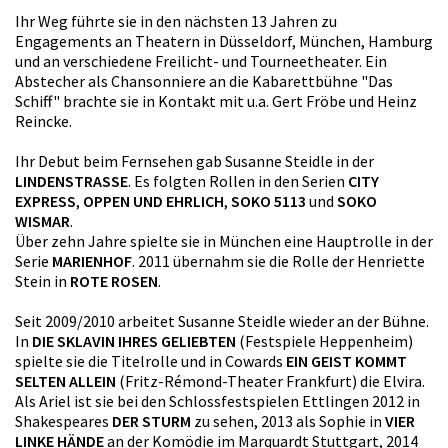
Ihr Weg führte sie in den nächsten 13 Jahren zu
Engagements an Theatern in Düsseldorf, München, Hamburg
und an verschiedene Freilicht- und Tourneetheater. Ein
Abstecher als Chansonniere an die Kabarettbühne "Das
Schiff" brachte sie in Kontakt mit u.a. Gert Fröbe und Heinz
Reincke.
Ihr Debut beim Fernsehen gab Susanne Steidle in der
LINDENSTRASSE
. Es folgten Rollen in den Serien
CITY
EXPRESS
,
OPPEN UND EHRLICH
,
SOKO 5113
und
SOKO
WISMAR
.
Über zehn Jahre spielte sie in München eine Hauptrolle in der
Serie
MARIENHOF
. 2011 übernahm sie die Rolle der Henriette
Stein in
ROTE ROSEN
.
Seit 2009/2010 arbeitet Susanne Steidle wieder an der Bühne.
In
DIE SKLAVIN IHRES GELIEBTEN
(Festspiele Heppenheim)
spielte sie die Titelrolle und in Cowards
EIN GEIST KOMMT
SELTEN ALLEIN
(Fritz-Rémond-Theater Frankfurt) die Elvira.
Als Ariel ist sie bei den Schlossfestspielen Ettlingen 2012 in
Shakespeares
DER STURM
zu sehen, 2013 als Sophie in
VIER
LINKE HÄNDE
an der Komödie im Marquardt Stuttgart, 2014