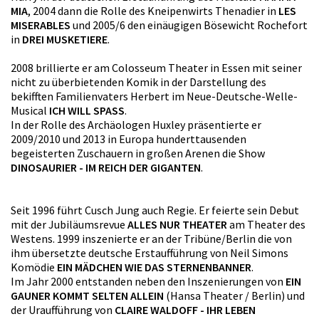
MIA
, 2004 dann die Rolle des Kneipenwirts Thenadier in
LES
MISERABLES
und 2005/6 den einäugigen Bösewicht Rochefort
in
DREI MUSKETIERE
.
2008 brillierte er am Colosseum Theater in Essen mit seiner
nicht zu überbietenden Komik in der Darstellung des
bekifften Familienvaters Herbert im Neue-Deutsche-Welle-
Musical
ICH WILL SPASS
.
In der Rolle des Archäologen Huxley präsentierte er
2009/2010 und 2013 in Europa hunderttausenden
begeisterten Zuschauern in großen Arenen die Show
DINOSAURIER - IM REICH DER GIGANTEN
.
Seit 1996 führt Cusch Jung auch Regie. Er feierte sein Debut
mit der Jubiläumsrevue
ALLES NUR THEATER
am Theater des
Westens. 1999 inszenierte er an der Tribüne/Berlin die von
ihm übersetzte deutsche Erstaufführung von Neil Simons
Komödie
EIN MÄDCHEN WIE DAS STERNENBANNER
.
Im Jahr 2000 entstanden neben den Inszenierungen von
EIN
GAUNER KOMMT SELTEN ALLEIN
(Hansa Theater / Berlin) und
der Uraufführung von
CLAIRE WALDOFF - IHR LEBEN