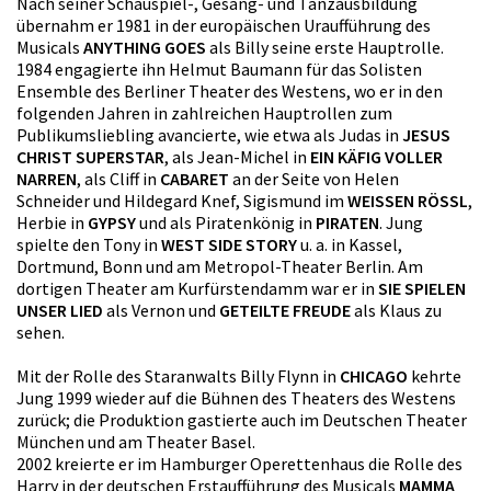
Nach seiner Schauspiel-, Gesang- und Tanzausbildung
übernahm er 1981 in der europäischen Uraufführung des
Musicals
ANYTHING GOES
als Billy seine erste Hauptrolle.
1984 engagierte ihn Helmut Baumann für das Solisten
Ensemble des Berliner Theater des Westens, wo er in den
folgenden Jahren in zahlreichen Hauptrollen zum
Publikumsliebling avancierte, wie etwa als Judas in
JESUS
CHRIST SUPERSTAR
, als Jean-Michel in
EIN KÄFIG VOLLER
NARREN
, als Cliff in
CABARET
an der Seite von Helen
Schneider und Hildegard Knef, Sigismund im
WEISSEN RÖSSL
,
Herbie in
GYPSY
und als Piratenkönig in
PIRATEN
. Jung
spielte den Tony in
WEST SIDE STORY
u. a. in Kassel,
Dortmund, Bonn und am Metropol-Theater Berlin. Am
dortigen Theater am Kurfürstendamm war er in
SIE SPIELEN
UNSER LIED
als Vernon und
GETEILTE FREUDE
als Klaus zu
sehen.
Mit der Rolle des Staranwalts Billy Flynn in
CHICAGO
kehrte
Jung 1999 wieder auf die Bühnen des Theaters des Westens
zurück; die Produktion gastierte auch im Deutschen Theater
München und am Theater Basel.
2002 kreierte er im Hamburger Operettenhaus die Rolle des
Harry in der deutschen Erstaufführung des Musicals
MAMMA