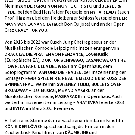
Meiningen
DER GRAF VON MONTE CHRISTO
und
JEKYLL &
HYDE
, bei den Bad Hersfelder Festspielen
MY FAIR LADY
(auch
Prof. Higgins), bei den Heidelberger Schlossfestspielen
DER
MANN VON LA MANCHA
(auch Don Quijote) und an der Oper
Graz
CRAZY FOR YOU
.
Von 2015 bis 2022 war Cusch Jung Chefregisseur an der
Musikalischen Komödie Leipzig mit Inszenierungen von
DRACULA
,
DIE PIRATEN VON PENZANCE
,
LoveMusik
(Europäische EA),
DOKTOR SCHIWAGO
,
CASANOVA
,
ON THE
TOWN
,
LA FANCIULLA DEL WEST
am Opernhaus, dem
Soloprogramm
IVAN UND DIE FRAUEN
, der Inszenierung der
Schlager-Revue
SPIEL MIR EINE ALTE MELODIE
und
KUSS DER
SPINNENFRAU
. Weiterhin
SWEENEY TODD
,
BULLETS OVER
BROADWAY
– Das Musical,
ME AND MY GIRL
an der
Musikalischen Komödie,
MASKARADE
im Opernhaus. Auch
weiterhin inszeniert er in Leipzig –
ANATEVKA
feierte 2023
und
EVITA
im März 2025 Premiere.
Er lieh seine Stimme dem erwachsenen Simba im Kinofilm
KÖNIG DER LÖWEN
sprach und sang die Prinzen in den
Zeichentrick-Kinofilmen von
DÄUMELINE
und