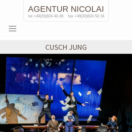
AGENTUR
NICOLAI
tel.+49(30)824 40 48
fax +49(30)824 50 34
Schauspielerinnen
CUSCH JUNG
Schauspieler
Regisseure
Soloprojekte
Kontakt
de
/eng