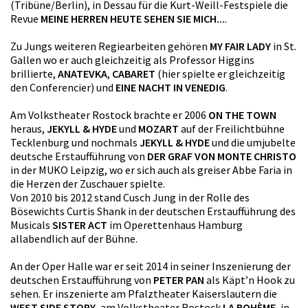
(Tribüne/Berlin), in Dessau für die Kurt-Weill-Festspiele die
Revue
MEINE HERREN HEUTE SEHEN SIE MICH...
.
Zu Jungs weiteren Regiearbeiten gehören
MY FAIR LADY
in St.
Gallen wo er auch gleichzeitig als Professor Higgins
brillierte,
ANATEVKA
,
CABARET
(hier spielte er gleichzeitig
den Conferencier) und
EINE NACHT IN VENEDIG
.
Am Volkstheater Rostock brachte er 2006
ON THE TOWN
heraus,
JEKYLL & HYDE
und
MOZART
auf der Freilichtbühne
Tecklenburg und nochmals
JEKYLL & HYDE
und die umjubelte
deutsche Erstaufführung von
DER GRAF VON MONTE CHRISTO
in der MUKO Leipzig, wo er sich auch als greiser Abbe Faria in
die Herzen der Zuschauer spielte.
Von 2010 bis 2012 stand Cusch Jung in der Rolle des
Bösewichts Curtis Shank in der deutschen Erstaufführung des
Musicals
SISTER ACT
im Operettenhaus Hamburg
allabendlich auf der Bühne.
An der Oper Halle war er seit 2014 in seiner Inszenierung der
deutschen Erstaufführung von
PETER PAN
als Käpt’n Hook zu
sehen. Er inszenierte am Pfalztheater Kaiserslautern die
WEST SIDE STORY
, am Volkstheater Rostock
LA BOHÈME
, in