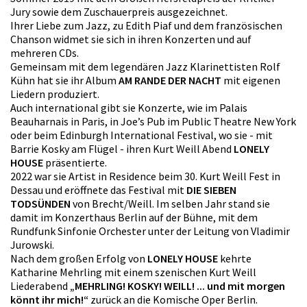
Jury sowie dem Zuschauerpreis ausgezeichnet.
Ihrer Liebe zum Jazz, zu Edith Piaf und dem französischen
Chanson widmet sie sich in ihren Konzerten und auf
mehreren CDs.
Gemeinsam mit dem legendären Jazz Klarinettisten Rolf
Kühn hat sie ihr Album
AM RANDE DER NACHT
mit eigenen
Liedern produziert.
Auch international gibt sie Konzerte, wie im Palais
Beauharnais in Paris, in Joe’s Pub im Public Theatre New York
oder beim Edinburgh International Festival, wo sie - mit
Barrie Kosky am Flügel - ihren Kurt Weill Abend
LONELY
HOUSE
präsentierte.
2022 war sie Artist in Residence beim 30. Kurt Weill Fest in
Dessau und eröffnete das Festival mit
DIE SIEBEN
TODSÜNDEN
von Brecht/Weill. Im selben Jahr stand sie
damit im Konzerthaus Berlin auf der Bühne, mit dem
Rundfunk Sinfonie Orchester unter der Leitung von Vladimir
Jurowski.
Nach dem großen Erfolg von
LONELY HOUSE
kehrte
Katharine Mehrling mit einem szenischen Kurt Weill
Liederabend
„MEHRLING! KOSKY! WEILL! ... und mit morgen
könnt ihr mich!“
zurück an die Komische Oper Berlin.