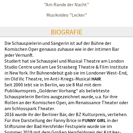
"Am Rande der Nacht"
Musikvideo "Lecker"
BIOGRAFIE
Die Schauspielerin und Sängerin ist auf der Bühne der
Komischen Oper genauso zuhause wie in der intimen Bar
jeder Vernunft.
Studiert hat sie Schauspiel und Musical Theatre am London
Studio Centre und am Lee Strasberg Theatre & Film Institute
in New York. Ihr Bühnendebüt gab sie im Londoner West-End,
im Old Vic Theatre, im Anti-Kriegs-Musical
HAIR
.
Seit 2000 lebt sie in Berlin, wo sie 8 Mal mit dem
Publikumspreis „Goldener Vorhang“ als beliebteste
Schauspielerin Berlins ausgezeichnet wurde, u.a. für ihre
Rollen an der Komischen Oper, am Renaissance Theater oder
am Schlosspark Theater.
2016 wurde ihr der Berliner Bär, der BZ Kulturpreis, verliehen.
Für ihre Darstellung der Fanny Brice in
FUNNY GIRL
in der
Stiftsruine der Bad Hersfelder Festspiele wurde sie im
Sommer 2019 mit dem Großen Hersfeldpreis der Kritiker-