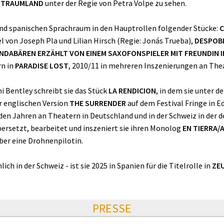
m
TRAUMLAND
unter der Regie von Petra Volpe zu sehen.
 und spanischen Sprachraum in den Hauptrollen folgender Stücke:
C
 von Joseph Pla und Lilian Hirsch (Regie: Jonás Trueba),
DESPOB
ANDABÄREN ERZÄHLT VON EINEM SAXOFONSPIELER MIT FREUNDIN 
rn in
PARADISE LOST
, 2010/11 in mehreren Inszenierungen an Thea
i Bentley schreibt sie das Stück
LA RENDICION
, in dem sie unter d
er englischen Version
THE SURRENDER
auf dem Festival Fringe in 
nden Jahren an Theatern in Deutschland und in der Schweiz in der 
rsetzt, bearbeitet und inszeniert sie ihren Monolog
EN TIERRA
ber eine Drohnenpilotin.
ch in der Schweiz - ist sie 2025 in Spanien für die Titelrolle in
ZE
PRESSE