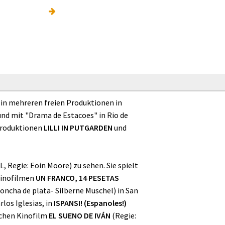
, in mehreren freien Produktionen in
und mit "Drama de Estacoes" in Rio de
 Produktionen
LILLI IN PUTGARDEN
und
 Regie: Eoin Moore) zu sehen. Sie spielt
Kinofilmen
UN FRANCO, 14 PESETAS
oncha de plata- Silberne Muschel) in San
los Iglesias, in
ISPANSI! (Espanoles!)
schen Kinofilm
EL SUENO DE IVÁN
(Regie: