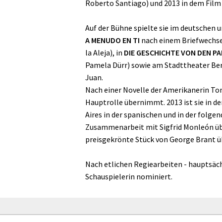
Roberto Santiago) und 2013 in dem Fil
Auf der Bühne spielte sie im deutschen
A MENUDO EN TI
nach einem Briefwechsel
la Aleja), in
DIE GESCHICHTE VON DEN P
Pamela Dürr) sowie am Stadttheater Be
Juan.
Nach einer Novelle der Amerikanerin Ton
Hauptrolle übernimmt. 2013 ist sie in d
Aires in der spanischen und in der folge
Zusammenarbeit mit Sigfrid Monleón übe
preisgekrönte Stück von George Brant ü
Nach etlichen Regiearbeiten - hauptsächli
Schauspielerin nominiert.