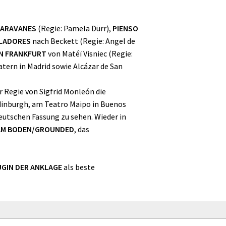
ARAVANES
(Regie: Pamela Dürr),
PIENSO
LADORES
nach Beckett (Regie: Angel de
IN FRANKFURT
von Matéï Visniec (Regie:
tern in Madrid sowie Alcázar de San
er Regie von Sigfrid Monleón die
Edinburgh, am Teatro Maipo in Buenos
deutschen Fassung zu sehen. Wieder in
/AM BODEN/GROUNDED
, das
UGIN DER ANKLAGE
als beste