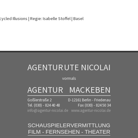
ycled Illusions
Regie: Isabelle Stoffel
Basel
AGENTUR
UTE NICOLAI
vormals
AGENTUR
MACKEBEN
Goßlerstraße 2
D-12161 Berlin - Friedenau
Tel. (030) - 824 40 48
Fax (030) - 824 50 34
info@agentur-nicolai.de
www.agentur-nicolai.de
SCHAUSPIELERVERMITTLUNG
FILM - FERNSEHEN - THEATER