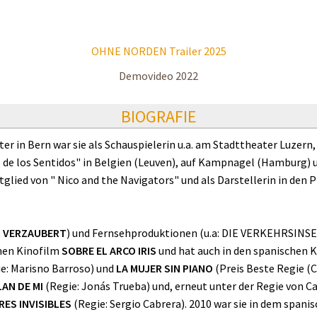
OHNE NORDEN Trailer 2025
Demovideo 2022
BIOGRAFIE
er in Bern war sie als Schauspielerin u.a. am Stadttheater Luzern
o de los Sentidos" in Belgien (Leuven), auf Kampnagel (Hamburg) 
tglied von " Nico and the Navigators" und als Darstellerin in den
.
VERZAUBERT
) und Fernsehproduktionen (u.a: DIE VERKEHRSINSEL,
chen Kinofilm
SOBRE EL ARCO IRIS
und hat auch in den spanischen 
e: Marisno Barroso) und
LA MUJER SIN PIANO
(Preis Beste Regie (C
AN DE MI
(Regie: Jonás Trueba) und, erneut unter der Regie von Car
RES INVISIBLES
(Regie: Sergio Cabrera). 2010 war sie in dem spani