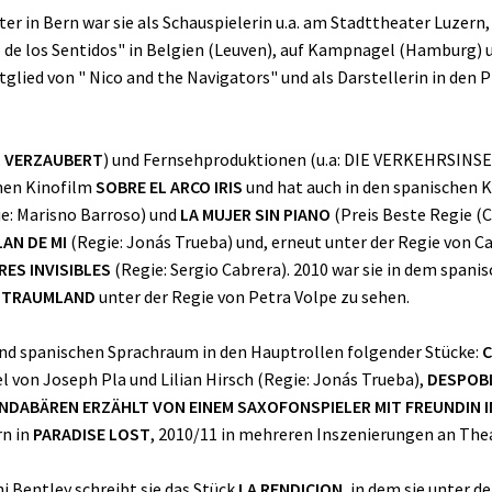
er in Bern war sie als Schauspielerin u.a. am Stadttheater Luzern
o de los Sentidos" in Belgien (Leuven), auf Kampnagel (Hamburg) 
tglied von " Nico and the Navigators" und als Darstellerin in den
.
VERZAUBERT
) und Fernsehproduktionen (u.a: DIE VERKEHRSINSEL,
chen Kinofilm
SOBRE EL ARCO IRIS
und hat auch in den spanischen 
e: Marisno Barroso) und
LA MUJER SIN PIANO
(Preis Beste Regie (C
AN DE MI
(Regie: Jonás Trueba) und, erneut unter der Regie von Car
RES INVISIBLES
(Regie: Sergio Cabrera). 2010 war sie in dem spani
m
TRAUMLAND
unter der Regie von Petra Volpe zu sehen.
 und spanischen Sprachraum in den Hauptrollen folgender Stücke:
C
 von Joseph Pla und Lilian Hirsch (Regie: Jonás Trueba),
DESPOB
ANDABÄREN ERZÄHLT VON EINEM SAXOFONSPIELER MIT FREUNDIN 
rn in
PARADISE LOST
, 2010/11 in mehreren Inszenierungen an Thea
i Bentley schreibt sie das Stück
LA RENDICION
, in dem sie unter d