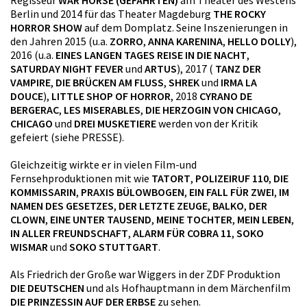
Berlin und 2014 für das Theater Magdeburg
THE ROCKY
HORROR SHOW
auf dem Domplatz. Seine Inszenierungen in
den Jahren 2015 (u.a.
ZORRO
,
ANNA KARENINA
,
HELLO DOLLY
),
2016 (u.a.
EINES LANGEN TAGES REISE IN DIE NACHT
,
SATURDAY NIGHT FEVER
und
ARTUS
), 2017 (
TANZ DER
VAMPIRE
,
DIE BRÜCKEN AM FLUSS
,
SHREK
und
IRMA LA
DOUCE
),
LITTLE SHOP OF HORROR
, 2018
CYRANO DE
BERGERAC
,
LES MISERABLES
,
DIE HERZOGIN VON CHICAGO
,
CHICAGO
und
DREI MUSKETIERE
werden von der Kritik
gefeiert (siehe PRESSE).
Gleichzeitig wirkte er in vielen Film-und
Fernsehproduktionen mit wie
TATORT
,
POLIZEIRUF 110
,
DIE
KOMMISSARIN
,
PRAXIS BÜLOWBOGEN
,
EIN FALL FÜR ZWEI
,
IM
NAMEN DES GESETZES
,
DER LETZTE ZEUGE
,
BALKO
,
DER
CLOWN
,
EINE UNTER TAUSEND
,
MEINE TOCHTER
,
MEIN LEBEN
,
IN ALLER FREUNDSCHAFT
,
ALARM FÜR COBRA 11
,
SOKO
WISMAR
und
SOKO STUTTGART
.
Als Friedrich der Große war Wiggers in der ZDF Produktion
DIE DEUTSCHEN
und als Hofhauptmann in dem Märchenfilm
DIE PRINZESSIN AUF DER ERBSE
zu sehen.