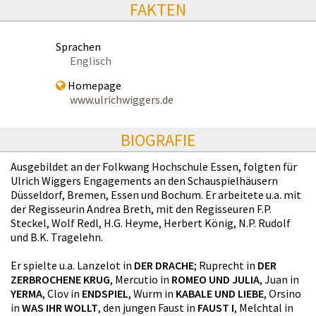
FAKTEN
Sprachen
Englisch
Homepage
www.ulrichwiggers.de
BIOGRAFIE
Ausgebildet an der Folkwang Hochschule Essen, folgten für
Ulrich Wiggers Engagements an den Schauspielhäusern
Düsseldorf, Bremen, Essen und Bochum. Er arbeitete u.a. mit
der Regisseurin Andrea Breth, mit den Regisseuren F.P.
Steckel, Wolf Redl, H.G. Heyme, Herbert König, N.P. Rudolf
und B.K. Tragelehn.
Er spielte u.a. Lanzelot in
DER DRACHE
; Ruprecht in
DER
ZERBROCHENE KRUG
, Mercutio in
ROMEO UND JULIA
, Juan in
YERMA
, Clov in
ENDSPIEL
, Wurm in
KABALE UND LIEBE
, Orsino
in
WAS IHR WOLLT
, den jungen Faust in
FAUST I
, Melchtal in