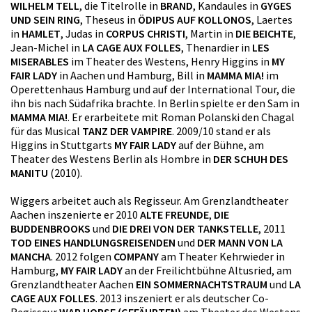
WILHELM TELL
, die Titelrolle in
BRAND
, Kandaules in
GYGES
UND SEIN RING
, Theseus in
ÖDIPUS AUF KOLLONOS
, Laertes
in
HAMLET
, Judas in
CORPUS CHRISTI
, Martin in
DIE BEICHTE
,
Jean-Michel in
LA CAGE AUX FOLLES
, Thenardier in
LES
MISERABLES
im Theater des Westens, Henry Higgins in
MY
FAIR LADY
in Aachen und Hamburg, Bill in
MAMMA MIA!
im
Operettenhaus Hamburg und auf der International Tour, die
ihn bis nach Südafrika brachte. In Berlin spielte er den Sam in
MAMMA MIA!
. Er erarbeitete mit Roman Polanski den Chagal
für das Musical
TANZ DER VAMPIRE
. 2009/10 stand er als
Higgins in Stuttgarts
MY FAIR LADY
auf der Bühne, am
Theater des Westens Berlin als Hombre in
DER SCHUH DES
MANITU
(2010).
Wiggers arbeitet auch als Regisseur. Am Grenzlandtheater
Aachen inszenierte er 2010
ALTE FREUNDE
,
DIE
BUDDENBROOKS
und
DIE DREI VON DER TANKSTELLE
, 2011
TOD EINES HANDLUNGSREISENDEN
und
DER MANN VON LA
MANCHA
. 2012 folgen
COMPANY
am Theater Kehrwieder in
Hamburg,
MY FAIR LADY
an der Freilichtbühne Altusried, am
Grenzlandtheater Aachen
EIN SOMMERNACHTSTRAUM
und
LA
CAGE AUX FOLLES
. 2013 inszeniert er als deutscher Co-
Regisseur
WAR HORSE (GEFÄHRTEN)
am Theater des Westens