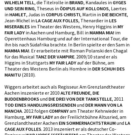
WILHELM TELL
, die Titelrolle in
BRAND
, Kandaules in
GYGES
UND SEIN RING
, Theseus in
ÖDIPUS AUF KOLLONOS
, Laertes
in
HAMLET
, Judas in
CORPUS CHRISTI
, Martin in
DIE BEICHTE
,
Jean-Michel in
LA CAGE AUX FOLLES
, Thenardier in
LES
MISERABLES
im Theater des Westens, Henry Higgins in
MY
FAIR LADY
in Aachen und Hamburg, Bill in
MAMMA MIA!
im
Operettenhaus Hamburg und auf der International Tour, die
ihn bis nach Südafrika brachte. In Berlin spielte er den Sam in
MAMMA MIA!
. Er erarbeitete mit Roman Polanski den Chagal
für das Musical
TANZ DER VAMPIRE
. 2009/10 stand er als
Higgins in Stuttgarts
MY FAIR LADY
auf der Bühne, am
Theater des Westens Berlin als Hombre in
DER SCHUH DES
MANITU
(2010).
Wiggers arbeitet auch als Regisseur. Am Grenzlandtheater
Aachen inszenierte er 2010
ALTE FREUNDE
,
DIE
BUDDENBROOKS
und
DIE DREI VON DER TANKSTELLE
, 2011
TOD EINES HANDLUNGSREISENDEN
und
DER MANN VON LA
MANCHA
. 2012 folgen
COMPANY
am Theater Kehrwieder in
Hamburg,
MY FAIR LADY
an der Freilichtbühne Altusried, am
Grenzlandtheater Aachen
EIN SOMMERNACHTSTRAUM
und
LA
CAGE AUX FOLLES
. 2013 inszeniert er als deutscher Co-
Regisseur
WAR HORSE (GEFÄHRTEN)
am Theater des Westens