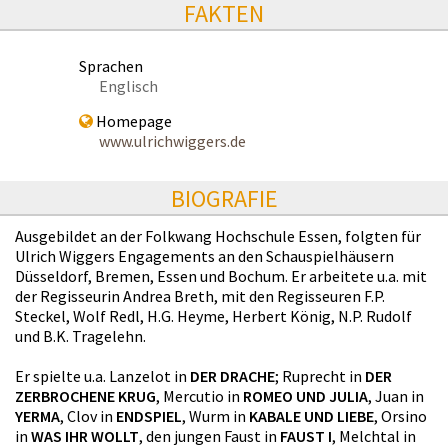
FAKTEN
Sprachen
Englisch
Homepage
www.ulrichwiggers.de
BIOGRAFIE
Ausgebildet an der Folkwang Hochschule Essen, folgten für
Ulrich Wiggers Engagements an den Schauspielhäusern
Düsseldorf, Bremen, Essen und Bochum. Er arbeitete u.a. mit
der Regisseurin Andrea Breth, mit den Regisseuren F.P.
Steckel, Wolf Redl, H.G. Heyme, Herbert König, N.P. Rudolf
und B.K. Tragelehn.
Er spielte u.a. Lanzelot in
DER DRACHE
; Ruprecht in
DER
ZERBROCHENE KRUG
, Mercutio in
ROMEO UND JULIA
, Juan in
YERMA
, Clov in
ENDSPIEL
, Wurm in
KABALE UND LIEBE
, Orsino
in
WAS IHR WOLLT
, den jungen Faust in
FAUST I
, Melchtal in