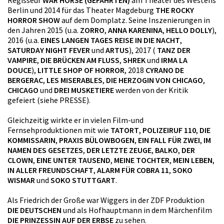
Berlin und 2014 für das Theater Magdeburg
THE ROCKY
HORROR SHOW
auf dem Domplatz. Seine Inszenierungen in
den Jahren 2015 (u.a.
ZORRO
,
ANNA KARENINA
,
HELLO DOLLY
),
2016 (u.a.
EINES LANGEN TAGES REISE IN DIE NACHT
,
SATURDAY NIGHT FEVER
und
ARTUS
), 2017 (
TANZ DER
VAMPIRE
,
DIE BRÜCKEN AM FLUSS
,
SHREK
und
IRMA LA
DOUCE
),
LITTLE SHOP OF HORROR
, 2018
CYRANO DE
BERGERAC
,
LES MISERABLES
,
DIE HERZOGIN VON CHICAGO
,
CHICAGO
und
DREI MUSKETIERE
werden von der Kritik
gefeiert (siehe PRESSE).
Gleichzeitig wirkte er in vielen Film-und
Fernsehproduktionen mit wie
TATORT
,
POLIZEIRUF 110
,
DIE
KOMMISSARIN
,
PRAXIS BÜLOWBOGEN
,
EIN FALL FÜR ZWEI
,
IM
NAMEN DES GESETZES
,
DER LETZTE ZEUGE
,
BALKO
,
DER
CLOWN
,
EINE UNTER TAUSEND
,
MEINE TOCHTER
,
MEIN LEBEN
,
IN ALLER FREUNDSCHAFT
,
ALARM FÜR COBRA 11
,
SOKO
WISMAR
und
SOKO STUTTGART
.
Als Friedrich der Große war Wiggers in der ZDF Produktion
DIE DEUTSCHEN
und als Hofhauptmann in dem Märchenfilm
DIE PRINZESSIN AUF DER ERBSE
zu sehen.