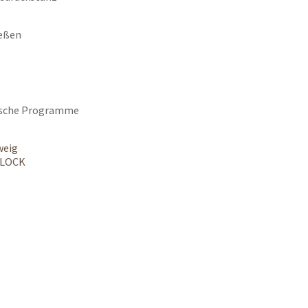
eßen
lische Programme
weig
MLOCK