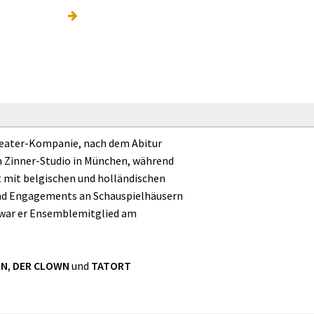
theater-Kompanie, nach dem Abitur
m Zinner-Studio in München, während
 mit belgischen und holländischen
ßend Engagements an Schauspielhäusern
 war er Ensemblemitglied am
IN
,
DER CLOWN
und
TATORT