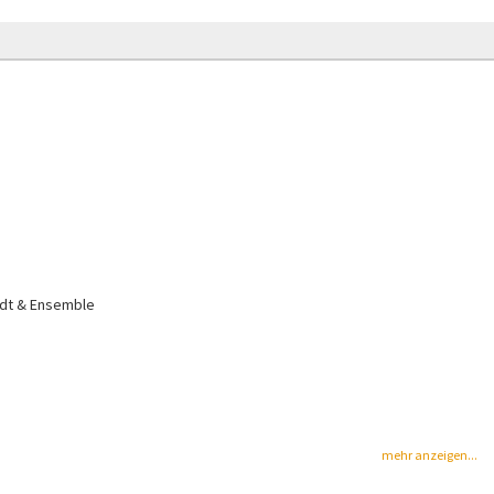
idt & Ensemble
mehr anzeigen...