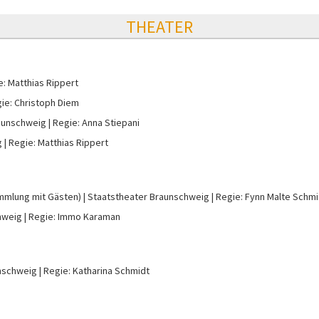
THEATER
e: Matthias Rippert
ie: Christoph Diem
aunschweig
Regie: Anna Stiepani
g
Regie: Matthias Rippert
mmlung mit Gästen)
Staatstheater Braunschweig
Regie: Fynn Malte Schm
hweig
Regie: Immo Karaman
nschweig
Regie: Katharina Schmidt