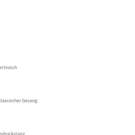
erlinisch
klassischer Gesang
usdruckstanz