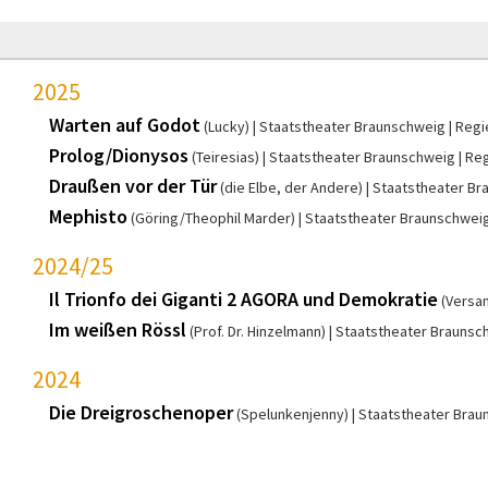
2025
Warten auf Godot
(Lucky)
Staatstheater Braunschweig
Regi
Prolog/Dionysos
(Teiresias)
Staatstheater Braunschweig
Reg
Draußen vor der Tür
(die Elbe, der Andere)
Staatstheater Br
Mephisto
(Göring/Theophil Marder)
Staatstheater Braunschwei
2024/25
Il Trionfo dei Giganti 2 AGORA und Demokratie
(Versa
Im weißen Rössl
(Prof. Dr. Hinzelmann)
Staatstheater Braunsc
2024
Die Dreigroschenoper
(Spelunkenjenny)
Staatstheater Brau