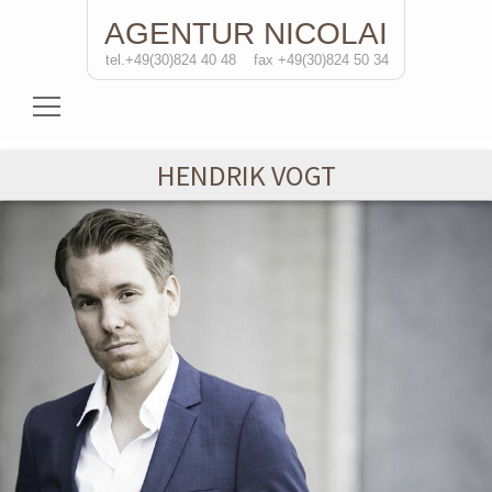
AGENTUR
NICOLAI
tel.+49(30)824 40 48
fax +49(30)824 50 34
Schauspielerinnen
HENDRIK VOGT
Schauspieler
Regisseure
Soloprojekte
Kontakt
de
/eng