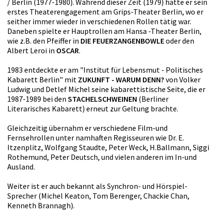
/ Berlin (1977-1980). Während dieser Zeit (1979) hatte er sein
erstes Theaterengagement am Grips-Theater Berlin, wo er
seither immer wieder in verschiedenen Rollen tätig war.
Daneben spielte er Hauptrollen am Hansa -Theater Berlin,
wie z.B. den Pfeiffer in
DIE FEUERZANGENBOWLE
oder den
Albert Leroi in
OSCAR
.
1983 entdeckte er am "Institut für Lebensmut - Politisches
Kabarett Berlin" mit
ZUKUNFT - WARUM DENN?
von Volker
Ludwig und Detlef Michel seine kabarettistische Seite, die er
1987-1989 bei den
STACHELSCHWEINEN
(Berliner
Literarisches Kabarett) erneut zur Geltung brachte.
Gleichzeitig übernahm er verschiedene Film-und
Fernsehrollen unter namhaften Regisseuren wie Dr. E.
Itzenplitz, Wolfgang Staudte, Peter Weck, H.Ballmann, Siggi
Rothemund, Peter Deutsch, und vielen anderen im In-und
Ausland.
Weiter ist er auch bekannt als Synchron- und Hörspiel-
Sprecher (Michel Keaton, Tom Berenger, Chackie Chan,
Kenneth Brannagh).