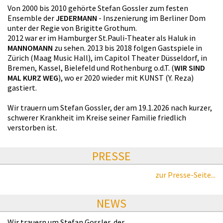
Von 2000 bis 2010 gehörte Stefan Gossler zum festen
Ensemble der
JEDERMANN
- Inszenierung im Berliner Dom
unter der Regie von Brigitte Grothum.
2012 war er im Hamburger St.Pauli-Theater als Haluk in
MANNOMANN
zu sehen. 2013 bis 2018 folgen Gastspiele in
Zürich (Maag Music Hall), im Capitol Theater Düsseldorf, in
Bremen, Kassel, Bielefeld und Rothenburg o.d.T. (
WIR SIND
MAL KURZ WEG
), wo er 2020 wieder mit KUNST (Y. Reza)
gastiert.
Wir trauern um Stefan Gossler, der am 19.1.2026 nach kurzer,
schwerer Krankheit im Kreise seiner Familie friedlich
verstorben ist.
PRESSE
zur Presse-Seite...
NEWS
Wir trauern um Stefan Gossler, der