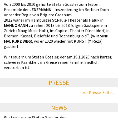
Von 2000 bis 2010 gehörte Stefan Gossler zum festen
Ensemble der
JEDERMANN
- Inszenierung im Berliner Dom
unter der Regie von Brigitte Grothum.
2012 war er im Hamburger St.Pauli-Theater als Haluk in
MANNOMANN
zu sehen. 2013 bis 2018 folgen Gastspiele in
Zürich (Maag Music Hall), im Capitol Theater Düsseldorf, in
Bremen, Kassel, Bielefeld und Rothenburg o.d.T. (
WIR SIND
MAL KURZ WEG
), wo er 2020 wieder mit KUNST (Y. Reza)
gastiert.
Wir trauern um Stefan Gossler, der am 19.1.2026 nach kurzer,
schwerer Krankheit im Kreise seiner Familie friedlich
verstorben ist.
PRESSE
zur Presse-Seite...
NEWS
Wir trauern um Stefan Gossler, der