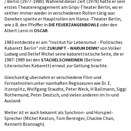
/ Berlin (1977-1980). Während dieser Zeit (1979) hatte er sein
erstes Theaterengagement am Grips-Theater Berlin, wo er
seither immer wieder in verschiedenen Rollen tätig war.
Daneben spielte er Hauptrollen am Hansa -Theater Berlin,
wie z.B. den Pfeiffer in
DIE FEUERZANGENBOWLE
oder den
Albert Leroi in
OSCAR
.
1983 entdeckte er am "Institut für Lebensmut - Politisches
Kabarett Berlin" mit
ZUKUNFT - WARUM DENN?
von Volker
Ludwig und Detlef Michel seine kabarettistische Seite, die er
1987-1989 bei den
STACHELSCHWEINEN
(Berliner
Literarisches Kabarett) erneut zur Geltung brachte.
Gleichzeitig übernahm er verschiedene Film-und
Fernsehrollen unter namhaften Regisseuren wie Dr. E.
Itzenplitz, Wolfgang Staudte, Peter Weck, H.Ballmann, Siggi
Rothemund, Peter Deutsch, und vielen anderen im In-und
Ausland.
Weiter ist er auch bekannt als Synchron- und Hörspiel-
Sprecher (Michel Keaton, Tom Berenger, Chackie Chan,
Kenneth Brannagh).