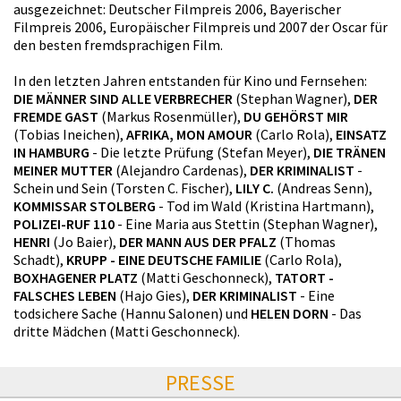
ausgezeichnet: Deutscher Filmpreis 2006, Bayerischer
Filmpreis 2006, Europäischer Filmpreis und 2007 der Oscar für
den besten fremdsprachigen Film.
In den letzten Jahren entstanden für Kino und Fernsehen:
DIE MÄNNER SIND ALLE VERBRECHER
(Stephan Wagner),
DER
FREMDE GAST
(Markus Rosenmüller),
DU GEHÖRST MIR
(Tobias Ineichen),
AFRIKA, MON AMOUR
(Carlo Rola),
EINSATZ
IN HAMBURG
- Die letzte Prüfung (Stefan Meyer),
DIE TRÄNEN
MEINER MUTTER
(Alejandro Cardenas),
DER KRIMINALIST
-
Schein und Sein (Torsten C. Fischer),
LILY C.
(Andreas Senn),
KOMMISSAR STOLBERG
- Tod im Wald (Kristina Hartmann),
POLIZEI-RUF 110
- Eine Maria aus Stettin (Stephan Wagner),
HENRI
(Jo Baier),
DER MANN AUS DER PFALZ
(Thomas
Schadt),
KRUPP - EINE DEUTSCHE FAMILIE
(Carlo Rola),
BOXHAGENER PLATZ
(Matti Geschonneck),
TATORT -
FALSCHES LEBEN
(Hajo Gies),
DER KRIMINALIST
- Eine
todsichere Sache (Hannu Salonen) und
HELEN DORN
- Das
dritte Mädchen (Matti Geschonneck).
PRESSE