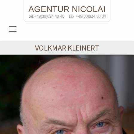
AGENTUR
NICOLAI
tel.+49(30)824 40 48
fax +49(30)824 50 34
Schauspielerinnen
VOLKMAR KLEINERT
Schauspieler
Regisseure
Soloprojekte
Kontakt
de
/eng