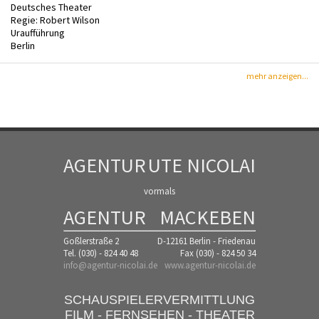
Deutsches Theater
Regie: Robert Wilson
Uraufführung
Berlin
mehr anzeigen...
AGENTUR
UTE NICOLAI
vormals
AGENTUR
MACKEBEN
Goßlerstraße 2
D-12161 Berlin - Friedenau
Tel. (030) - 824 40 48
Fax (030) - 824 50 34
info@agentur-nicolai.de
www.agentur-nicolai.de
SCHAUSPIELERVERMITTLUNG
FILM - FERNSEHEN - THEATER