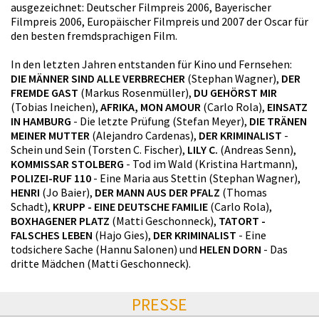
ausgezeichnet: Deutscher Filmpreis 2006, Bayerischer
Filmpreis 2006, Europäischer Filmpreis und 2007 der Oscar für
den besten fremdsprachigen Film.
In den letzten Jahren entstanden für Kino und Fernsehen:
DIE MÄNNER SIND ALLE VERBRECHER
(Stephan Wagner),
DER
FREMDE GAST
(Markus Rosenmüller),
DU GEHÖRST MIR
(Tobias Ineichen),
AFRIKA, MON AMOUR
(Carlo Rola),
EINSATZ
IN HAMBURG
- Die letzte Prüfung (Stefan Meyer),
DIE TRÄNEN
MEINER MUTTER
(Alejandro Cardenas),
DER KRIMINALIST
-
Schein und Sein (Torsten C. Fischer),
LILY C.
(Andreas Senn),
KOMMISSAR STOLBERG
- Tod im Wald (Kristina Hartmann),
POLIZEI-RUF 110
- Eine Maria aus Stettin (Stephan Wagner),
HENRI
(Jo Baier),
DER MANN AUS DER PFALZ
(Thomas
Schadt),
KRUPP - EINE DEUTSCHE FAMILIE
(Carlo Rola),
BOXHAGENER PLATZ
(Matti Geschonneck),
TATORT -
FALSCHES LEBEN
(Hajo Gies),
DER KRIMINALIST
- Eine
todsichere Sache (Hannu Salonen) und
HELEN DORN
- Das
dritte Mädchen (Matti Geschonneck).
PRESSE