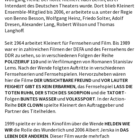
Intendant des Deutschen Theaters wurde. Dort blieb Kleinert
Ensemble-Mitglied bis 2006, er arbeitete u.a. unter der Regie
von Benno Besson, Wolfgang Heinz, Friedo Solter, Adolf
Dresen, Alexander Lang, Robert Wilson und Thomas
Langhoff.
Seit 1964 arbeitet Kleinert für Fernsehen und Film. Bis 1989
war er in zahlreichen Filmen der DEFA und des Fernsehens der
DDR zu sehen, so in verschiedenen Folgen der Reihe
POLIZEIRUF 110
und in Verfilmungen von Romanen Stanislav
Lems. Nach der Wende folgten Auftritte in verschiedenen
Fernsehserien und Fernsehspielen. Hervorzuheben wären
hier die Filme
DER UNSICHTBARE FREUND
und
VOR LAUTER
FEIGHEIT GIBT ES KEIN ERBARMEN
, das Fernsehspiel
LASS DIE
TOTEN RUHN
,
DER STICH DES SKORPION
und die
TATORT
-
Folgen
BUNTES WASSER
und
VOLKSSPORT
. In der Action-
Reihe
DER CLOWN
spielte Kleinert den Auftraggeber und
Partner des Titelhelden.
1999 spielte er in dem Kinofilm über die Wende
HELDEN WIE
WIR
die Rolle des Wunderlich und 2006 Albert Jerska in
DAS
LEBEN DER ANDEREN
. Dieser Film wurde mehrfach