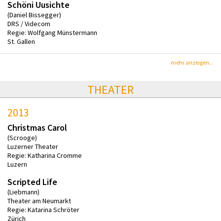
Schöni Uusichte
(Daniel Bissegger)
DRS / Videcom
Regie: Wolfgang Münstermann
St. Gallen
mehr anzeigen...
THEATER
2013
Christmas Carol
(Scrooge)
Luzerner Theater
Regie: Katharina Cromme
Luzern
Scripted Life
(Liebmann)
Theater am Neumarkt
Regie: Katarina Schröter
Zürich