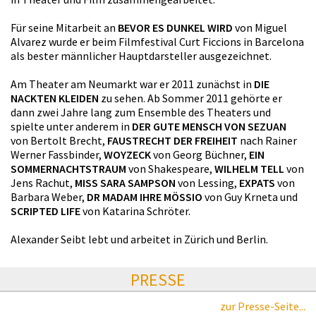
Für seine Mitarbeit an
BEVOR ES DUNKEL WIRD
von Miguel
Alvarez wurde er beim Filmfestival Curt Ficcions in Barcelona
als bester männlicher Hauptdarsteller ausgezeichnet.
Am Theater am Neumarkt war er 2011 zunächst in
DIE
NACKTEN KLEIDEN
zu sehen. Ab Sommer 2011 gehörte er
dann zwei Jahre lang zum Ensemble des Theaters und
spielte unter anderem in
DER GUTE MENSCH VON SEZUAN
von Bertolt Brecht,
FAUSTRECHT DER FREIHEIT
nach Rainer
Werner Fassbinder,
WOYZECK
von Georg Büchner,
EIN
SOMMERNACHTSTRAUM
von Shakespeare,
WILHELM TELL
von
Jens Rachut,
MISS SARA SAMPSON
von Lessing,
EXPATS
von
Barbara Weber,
DR MADAM IHRE MÖSSIO
von Guy Krneta und
SCRIPTED LIFE
von Katarina Schröter.
Alexander Seibt lebt und arbeitet in Zürich und Berlin.
PRESSE
zur Presse-Seite...