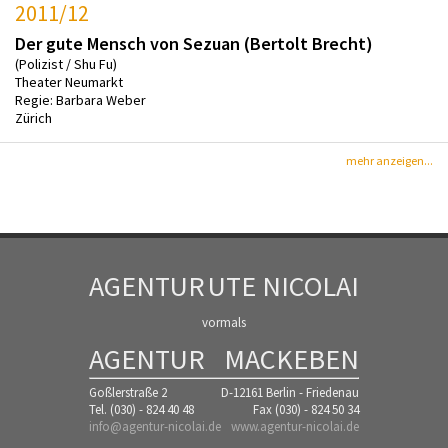
2011/12
Der gute Mensch von Sezuan (Bertolt Brecht)
(Polizist / Shu Fu)
Theater Neumarkt
Regie: Barbara Weber
Zürich
mehr anzeigen...
AGENTUR
UTE NICOLAI
vormals
AGENTUR
MACKEBEN
Goßlerstraße 2
D-12161 Berlin - Friedenau
Tel. (030) - 824 40 48
Fax (030) - 824 50 34
info@agentur-nicolai.de
www.agentur-nicolai.de