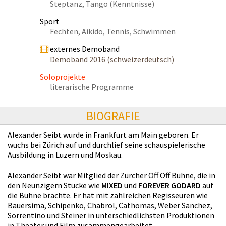
Steptanz, Tango (Kenntnisse)
Sport
Fechten, Aikido, Tennis, Schwimmen
externes Demoband
Demoband 2016 (schweizerdeutsch)
Soloprojekte
literarische Programme
BIOGRAFIE
Alexander Seibt wurde in Frankfurt am Main geboren. Er
wuchs bei Zürich auf und durchlief seine schauspielerische
Ausbildung in Luzern und Moskau.
Alexander Seibt war Mitglied der Zürcher Off Off Bühne, die in
den Neunzigern Stücke wie
MIXED
und
FOREVER GODARD
auf
die Bühne brachte. Er hat mit zahlreichen Regisseuren wie
Bauersima, Schipenko, Chabrol, Cathomas, Weber Sanchez,
Sorrentino und Steiner in unterschiedlichsten Produktionen
in Theater und Film zusammengearbeitet.