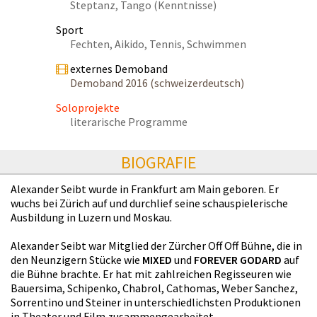
Steptanz, Tango (Kenntnisse)
Sport
Fechten, Aikido, Tennis, Schwimmen
externes Demoband
Demoband 2016 (schweizerdeutsch)
Soloprojekte
literarische Programme
BIOGRAFIE
Alexander Seibt wurde in Frankfurt am Main geboren. Er
wuchs bei Zürich auf und durchlief seine schauspielerische
Ausbildung in Luzern und Moskau.
Alexander Seibt war Mitglied der Zürcher Off Off Bühne, die in
den Neunzigern Stücke wie
MIXED
und
FOREVER GODARD
auf
die Bühne brachte. Er hat mit zahlreichen Regisseuren wie
Bauersima, Schipenko, Chabrol, Cathomas, Weber Sanchez,
Sorrentino und Steiner in unterschiedlichsten Produktionen
in Theater und Film zusammengearbeitet.