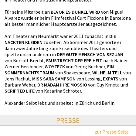
Für seine Mitarbeit an
BEVOR ES DUNKEL WIRD
von Miguel
Alvarez wurde er beim Filmfestival Curt Ficcions in Barcelona
als bester männlicher Hauptdarsteller ausgezeichnet.
Am Theater am Neumarkt war er 2011 zunächst in
DIE
NACKTEN KLEIDEN
zu sehen. Ab Sommer 2011 gehörte er
dann zwei Jahre lang zum Ensemble des Theaters und
spielte unter anderem in
DER GUTE MENSCH VON SEZUAN
von Bertolt Brecht,
FAUSTRECHT DER FREIHEIT
nach Rainer
Werner Fassbinder,
WOYZECK
von Georg Büchner,
EIN
SOMMERNACHTSTRAUM
von Shakespeare,
WILHELM TELL
von
Jens Rachut,
MISS SARA SAMPSON
von Lessing,
EXPATS
von
Barbara Weber,
DR MADAM IHRE MÖSSIO
von Guy Krneta und
SCRIPTED LIFE
von Katarina Schröter.
Alexander Seibt lebt und arbeitet in Zürich und Berlin.
PRESSE
zur Presse-Seite...