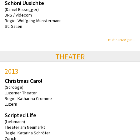
Schöni Uusichte
(Daniel Bissegger)
DRS / Videcom
Regie: Wolfgang Münstermann
St. Gallen
mehr anzeigen...
THEATER
2013
Christmas Carol
(Scrooge)
Luzerner Theater
Regie: Katharina Cromme
Luzern
Scripted Life
(Liebmann)
Theater am Neumarkt
Regie: Katarina Schröter
Zürich