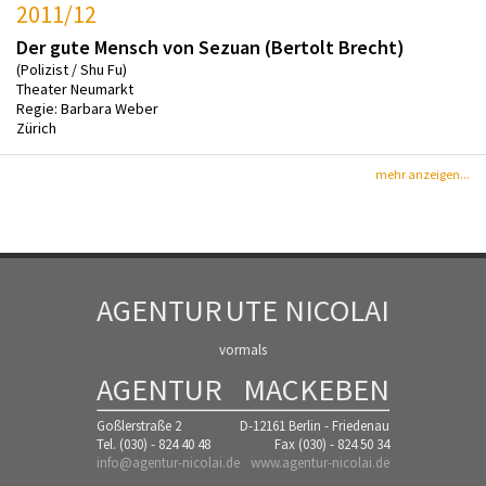
2011/12
Der gute Mensch von Sezuan (Bertolt Brecht)
(Polizist / Shu Fu)
Theater Neumarkt
Regie: Barbara Weber
Zürich
mehr anzeigen...
AGENTUR
UTE NICOLAI
vormals
AGENTUR
MACKEBEN
Goßlerstraße 2
D-12161 Berlin - Friedenau
Tel. (030) - 824 40 48
Fax (030) - 824 50 34
info@agentur-nicolai.de
www.agentur-nicolai.de