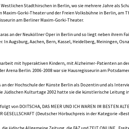
Westlichen Stadthirschen in Berlin, wo sie mehrere Jahre als Sch
Maxim-Gorki-Theater und der Freien Volksbühne in Berlin, am Th
gisseurin am Berliner Maxim-Gorki-Theater.
ras an der Neuköllner Oper in Berlin und so liegt neben ihrem Fai
. In Augsburg, Aachen, Bern, Kassel, Heidelberg, Meiningen, Osn
arbeit mit hyperaktiven Kindern, mit Alzheimer-Patienten an der
 der Arena Berlin. 2006-2008 war sie Hausregisseurin am Potsdam
 an der Hochschule der Künste Berlin als Dozentin und als Intervi
e Jüdischen Kulturtage 2002 hatte sie die künstlerische Leitung i
 gefolgt von DOITSCHA, DAS MEER UND ICH WAREN IM BESTEN ALT
 GESELLSCHAFT (Deutscher Hörbuchpreis in der Kategorie »Best
die jüdische Allgemeine Zeitung, die FAZ und ZEIT ONLINE „Freite