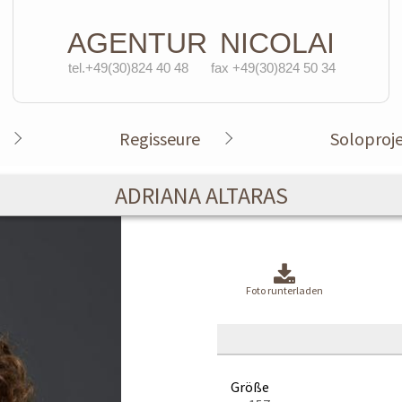
AGENTUR
NICOLAI
tel.+49(30)824 40 48
fax +49(30)824 50 34
Regisseure
Soloproj
ADRIANA ALTARAS
Foto runterladen
Größe