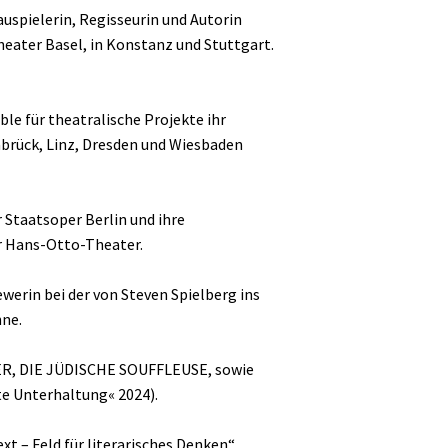
auspielerin, Regisseurin und Autorin
eater Basel, in Konstanz und Stuttgart.
ble für theatralische Projekte ihr
abrück, Linz, Dresden und Wiesbaden
 Staatsoper Berlin und ihre
er Hans-Otto-Theater.
ewerin bei der von Steven Spielberg ins
nne.
ER, DIE JÜDISCHE SOUFFLEUSE, sowie
e Unterhaltung« 2024).
xt – Feld für literarisches Denken“