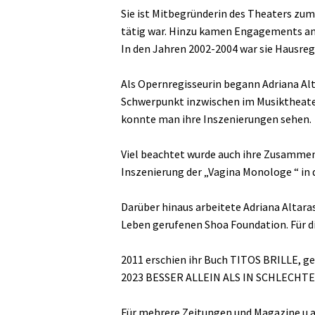
Sie ist Mitbegründerin des Theaters zum 
tätig war. Hinzu kamen Engagements am 
In den Jahren 2002-2004 war sie Hausre
Als Opernregisseurin begann Adriana Alta
Schwerpunkt inzwischen im Musiktheater
konnte man ihre Inszenierungen sehen.
Viel beachtet wurde auch ihre Zusammen
Inszenierung der „Vagina Monologe “ in
Darüber hinaus arbeitete Adriana Altaras
Leben gerufenen Shoa Foundation. Für di
2011 erschien ihr Buch TITOS BRILLE,
2023 BESSER ALLEIN ALS IN SCHLECHTER
Für mehrere Zeitungen und Magazine u.a. 