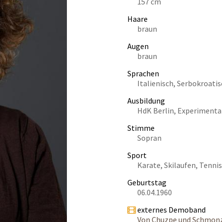
157 cm
Haare
braun
Augen
braun
Sprachen
Italienisch, Serbokroatis
Ausbildung
HdK Berlin, Experimenta
Stimme
Sopran
Sport
Karate, Skilaufen, Tennis
Geburtstag
06.04.1960
externes Demoband
Von Chuzpe und Schmon