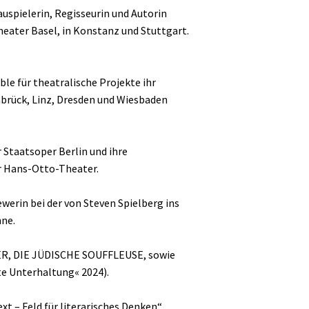
auspielerin, Regisseurin und Autorin
eater Basel, in Konstanz und Stuttgart.
ble für theatralische Projekte ihr
abrück, Linz, Dresden und Wiesbaden
 Staatsoper Berlin und ihre
er Hans-Otto-Theater.
ewerin bei der von Steven Spielberg ins
nne.
ER, DIE JÜDISCHE SOUFFLEUSE, sowie
e Unterhaltung« 2024).
xt – Feld für literarisches Denken“