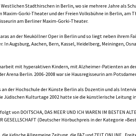
Westlichen Stadthirschen in Berlin, wo sie mehrere Jahre als Sch
Maxim-Gorki-Theater und der Freien Volksbühne in Berlin, am Th
gisseurin am Berliner Maxim-Gorki-Theater.
ras an der Neuköllner Oper in Berlin und so liegt neben ihrem Fai
. In Augsburg, Aachen, Bern, Kassel, Heidelberg, Meiningen, Osn
arbeit mit hyperaktiven Kindern, mit Alzheimer-Patienten an der
 der Arena Berlin. 2006-2008 war sie Hausregisseurin am Potsdam
 an der Hochschule der Künste Berlin als Dozentin und als Intervi
e Jüdischen Kulturtage 2002 hatte sie die künstlerische Leitung i
 gefolgt von DOITSCHA, DAS MEER UND ICH WAREN IM BESTEN ALT
 GESELLSCHAFT (Deutscher Hörbuchpreis in der Kategorie »Best
die jüdische Allgemeine Zeitung, die FAZ und ZEIT ONLINE „Freite