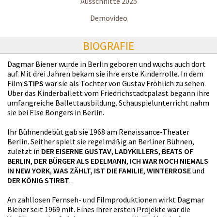
Ausschnitte 2025
Demovideo
BIOGRAFIE
Dagmar Biener wurde in Berlin geboren und wuchs auch dort
auf. Mit drei Jahren bekam sie ihre erste Kinderrolle. In dem
Film
STIPS
war sie als Tochter von Gustav Fröhlich zu sehen.
Über das Kinderballett vom Friedrichstadtpalast begann ihre
umfangreiche Ballettausbildung. Schauspielunterricht nahm
sie bei Else Bongers in Berlin.
Ihr Bühnendebüt gab sie 1968 am Renaissance-Theater
Berlin. Seither spielt sie regelmäßig an Berliner Bühnen,
zuletzt in
DER EISERNE GUSTAV
,
LADYKILLERS
,
BEATS OF
BERLIN
,
DER BÜRGER ALS EDELMANN
,
ICH WAR NOCH NIEMALS
IN NEW YORK
,
WAS ZÄHLT, IST DIE FAMILIE
,
WINTERROSE
und
DER KÖNIG STIRBT
.
An zahllosen Fernseh- und Filmproduktionen wirkt Dagmar
Biener seit 1969 mit. Eines ihrer ersten Projekte war die