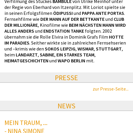
Verfilmung des Stückes
BAMBULE
von Ulrike Meinhof unter
der Regie von Eberhard von Itzenplitz. Mit Loriot spielte sie
in seinen Erfolgsfilmen
ÖDIPUSSI
und
PAPPA ANTE PORTAS
.
Fernsehfilme wie
DER MANN AUF DER BETTKANTE
und
CLUB
DER MILLIONÄRE
, Kinofilme wie
BEIM NÄCHSTEN MANN WIRD
ALLES ANDERS
und
ENDSTATION TANKE
folgten. 2002
übernahm sie die Rolle Elvira in Dominik Grafs Film
HOTTE
IM PARADIES
. Seither wirkte sie in zahlreichen Fernsehserien
und –krimis wie den
SOKOS LEIPZIG
,
WISMAR
,
STUTTGART
,
beim
LANDARZT
,
SABINE
,
EIN STARKES TEAM
,
HEIMATGESCHICHTEN
und
WAPO BERLIN
mit.
PRESSE
zur Presse-Seite...
NEWS
MEIN TRAUM, ...
- NINA SIMONE