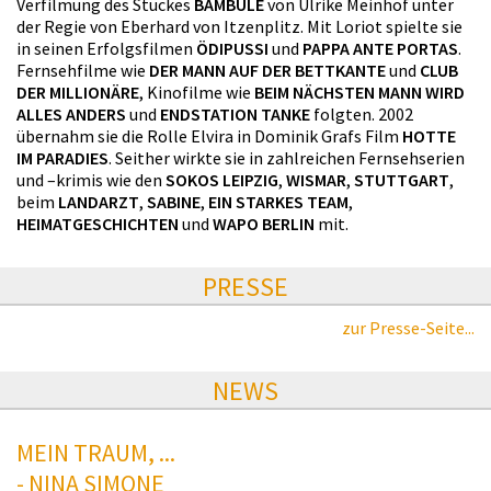
Verfilmung des Stückes
BAMBULE
von Ulrike Meinhof unter
der Regie von Eberhard von Itzenplitz. Mit Loriot spielte sie
in seinen Erfolgsfilmen
ÖDIPUSSI
und
PAPPA ANTE PORTAS
.
Fernsehfilme wie
DER MANN AUF DER BETTKANTE
und
CLUB
DER MILLIONÄRE
, Kinofilme wie
BEIM NÄCHSTEN MANN WIRD
ALLES ANDERS
und
ENDSTATION TANKE
folgten. 2002
übernahm sie die Rolle Elvira in Dominik Grafs Film
HOTTE
IM PARADIES
. Seither wirkte sie in zahlreichen Fernsehserien
und –krimis wie den
SOKOS LEIPZIG
,
WISMAR
,
STUTTGART
,
beim
LANDARZT
,
SABINE
,
EIN STARKES TEAM
,
HEIMATGESCHICHTEN
und
WAPO BERLIN
mit.
PRESSE
zur Presse-Seite...
NEWS
MEIN TRAUM, ...
- NINA SIMONE