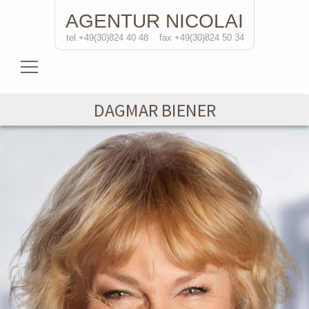
AGENTUR
NICOLAI
tel.+49(30)824 40 48
fax +49(30)824 50 34
Schauspielerinnen
DAGMAR BIENER
Schauspieler
Regisseure
Soloprojekte
Kontakt
de
/eng