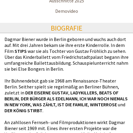
Ausschnitte 2025
Demovideo
BIOGRAFIE
Dagmar Biener wurde in Berlin geboren und wuchs auch dort
auf. Mit drei Jahren bekam sie ihre erste Kinderrolle. In dem
Film
STIPS
war sie als Tochter von Gustav Fröhlich zu sehen.
Über das Kinderballett vom Friedrichstadtpalast begann ihre
umfangreiche Ballettausbildung. Schauspielunterricht nahm
sie bei Else Bongers in Berlin.
Ihr Bühnendebüt gab sie 1968 am Renaissance-Theater
Berlin. Seither spielt sie regelmäßig an Berliner Bühnen,
zuletzt in
DER EISERNE GUSTAV
,
LADYKILLERS
,
BEATS OF
BERLIN
,
DER BÜRGER ALS EDELMANN
,
ICH WAR NOCH NIEMALS
IN NEW YORK
,
WAS ZÄHLT, IST DIE FAMILIE
,
WINTERROSE
und
DER KÖNIG STIRBT
.
An zahllosen Fernseh- und Filmproduktionen wirkt Dagmar
Biener seit 1969 mit. Eines ihrer ersten Projekte war die