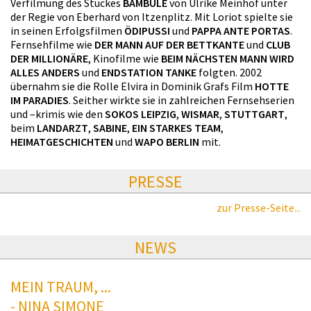
Verfilmung des Stückes
BAMBULE
von Ulrike Meinhof unter
der Regie von Eberhard von Itzenplitz. Mit Loriot spielte sie
in seinen Erfolgsfilmen
ÖDIPUSSI
und
PAPPA ANTE PORTAS
.
Fernsehfilme wie
DER MANN AUF DER BETTKANTE
und
CLUB
DER MILLIONÄRE
, Kinofilme wie
BEIM NÄCHSTEN MANN WIRD
ALLES ANDERS
und
ENDSTATION TANKE
folgten. 2002
übernahm sie die Rolle Elvira in Dominik Grafs Film
HOTTE
IM PARADIES
. Seither wirkte sie in zahlreichen Fernsehserien
und –krimis wie den
SOKOS LEIPZIG
,
WISMAR
,
STUTTGART
,
beim
LANDARZT
,
SABINE
,
EIN STARKES TEAM
,
HEIMATGESCHICHTEN
und
WAPO BERLIN
mit.
PRESSE
zur Presse-Seite...
NEWS
MEIN TRAUM, ...
- NINA SIMONE