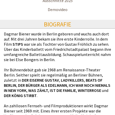
Ausschnitte 2025
Demovideo
BIOGRAFIE
Dagmar Biener wurde in Berlin geboren und wuchs auch dort
auf. Mit drei Jahren bekam sie ihre erste Kinderrolle. In dem
Film
STIPS
war sie als Tochter von Gustav Fröhlich zu sehen.
Über das Kinderballett vom Friedrichstadtpalast begann ihre
umfangreiche Ballettausbildung. Schauspielunterricht nahm
sie bei Else Bongers in Berlin.
Ihr Bühnendebüt gab sie 1968 am Renaissance-Theater
Berlin. Seither spielt sie regelmäßig an Berliner Bühnen,
zuletzt in
DER EISERNE GUSTAV
,
LADYKILLERS
,
BEATS OF
BERLIN
,
DER BÜRGER ALS EDELMANN
,
ICH WAR NOCH NIEMALS
IN NEW YORK
,
WAS ZÄHLT, IST DIE FAMILIE
,
WINTERROSE
und
DER KÖNIG STIRBT
.
An zahllosen Fernseh- und Filmproduktionen wirkt Dagmar
Biener seit 1969 mit. Eines ihrer ersten Projekte war die