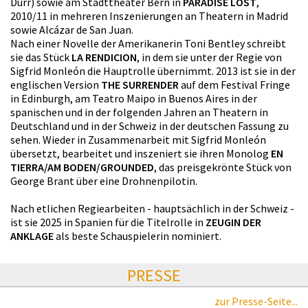
Dürr) sowie am Stadttheater Bern in
PARADISE LOST
,
2010/11 in mehreren Inszenierungen an Theatern in Madrid
sowie Alcázar de San Juan.
Nach einer Novelle der Amerikanerin Toni Bentley schreibt
sie das Stück
LA RENDICION
, in dem sie unter der Regie von
Sigfrid Monleón die Hauptrolle übernimmt. 2013 ist sie in der
englischen Version
THE SURRENDER
auf dem Festival Fringe
in Edinburgh, am Teatro Maipo in Buenos Aires in der
spanischen und in der folgenden Jahren an Theatern in
Deutschland und in der Schweiz in der deutschen Fassung zu
sehen. Wieder in Zusammenarbeit mit Sigfrid Monleón
übersetzt, bearbeitet und inszeniert sie ihren Monolog
EN
TIERRA/AM BODEN/GROUNDED
, das preisgekrönte Stück von
George Brant über eine Drohnenpilotin.
Nach etlichen Regiearbeiten - hauptsächlich in der Schweiz -
ist sie 2025 in Spanien für die Titelrolle in
ZEUGIN DER
ANKLAGE
als beste Schauspielerin nominiert.
PRESSE
zur Presse-Seite...