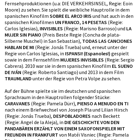
Fernsehproduktionen (u.a: DIE VERKEHRSINSEL, Regie: Eoin
Moore) zu sehen. Sie spielt die weibliche Hauptrolle in dem
spanischen Kinofilm
SOBRE EL ARCO IRIS
und hat auch in den
spanischen Kinofilmen
UN FRANCO, 14 PESETAS
(Regie:
Carlos Iglesias),
INVISIBLES
(Regie: Marisno Barroso) und
LA
MUJER SIN PIANO
(Preis Beste Regie (Concha de plata-
Silberne Muschel) in San Sebastian),
TODAS LAS CANCIONES
HABLAN DE MI
(Regie: Jonás Trueba) und, erneut unter der
Regie von Carlos Iglesias, in
ISPANSI! (Espanoles!)
gespielt
sowie in dem Fernsehfilm
MUJERES INVISIBLES
(Regie: Sergio
Cabrera). 2010 war sie in dem spanischen Kinofilm
EL SUENO
DE IVÁN
(Regie: Roberto Santiago) und 2013 in dem Film
TRAUMLAND
unter der Regie von Petra Volpe zu sehen.
Auf der Bühne spielte sie im deutschen und spanischen
Sprachraum in den Hauptrollen folgender Stücke:
CARAVANES
(Regie: Pamela Dürr),
PIENSO A MENUDO EN TI
nach einem Briefwechsel von Joseph Pla und Lilian Hirsch
(Regie: Jonás Trueba),
DESPOBLADORES
nach Beckett
(Regie: Angel de la Aleja), in
DIE GESCHICHTE VON DEN
PANDABÄREN ERZÄHLT VON EINEM SAXOFONSPIELER MIT
FREUNDIN IN FRANKFURT
von Matéï Visniec (Regie: Pamela